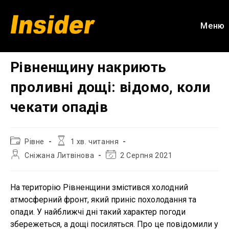
Перейти
до
Меню
вмісту
Рівненщину накриють
проливні дощі: відомо, коли
чекати опадів
Категорія
Час
Рівне
1 хв. читання
запису:
читання:
Автор
Остання
Сніжана Литвінова
2 Серпня 2021
запису:
зміна
запису:
На територію Рівненщини змістився холодний
атмосферний фронт, який приніс похолодання та
опади. У найближчі дні такий характер погоди
збережеться, а дощі посиляться. Про це повідомили у