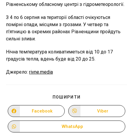
Рівненському обласному центрі з гідрометеорології.
З 4 по 6 серпня на території області очікуються
помірні опади, місцями з грозами. У четвер та
п’ятницю в окремих районах Рівненщини пройдуть
сильні зливи.
Нічна температура коливатиметься від 10 до 17
градусів тепла, вдень буде від 20 до 25.
Джерело:
rivne.media
ПОДІЛІТЬСЯ
ПОШИРИТИ
ЦИМ
ВМІСТОМ
Facebook
Viber
Відкрити
Відкрити
в
в
новому
новому
вікні
вікні
WhatsApp
Відкрити
в