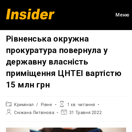
Перейти
до
Меню
вмісту
Рівненська окружна
прокуратура повернула у
державну власність
приміщення ЦНТЕІ вартістю
15 млн грн
Категорія
Час
Кримінал
/
Рівне
1 хв. читання
запису:
читання:
Автор
Остання
Сніжана Литвінова
31 Травня 2022
запису:
зміна
запису: