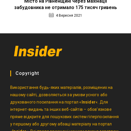
Місто на Рівненщині через махінації
забудовника не отримало 175 тисяч гривень
4 Вересня 2021
Copyright
Використання будь-яких матеріалів, розміщених на
нашому сайті, дозволяється за умови усного або
друкованого посилання на портал «
Insider
«. Для
інтернет-видань та інших веб-сайтів – обов’язкове
пряме відкрите для пошукових систем гіперпосилання
у першому або другому абзаці матеріалу на портал