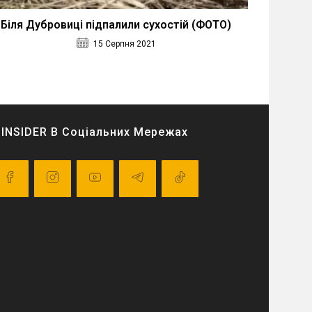
Біля Дубровиці підпалили сухостій (ФОТО)
15 Серпня 2021
INSIDER В Соціальних Мережах
pens
Opens
Opens
Opens
Opens
in
in
in
in
a
a
a
a
ew
new
new
new
new
ab
tab
tab
tab
tab