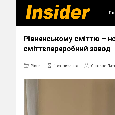
Перейти
до
По
вмісту
Рівненському сміттю – но
сміттєпереробний завод
Категорія
Час
Автор
Рівне
1 хв. читання
Сніжана Лит
запису:
читання:
запису: