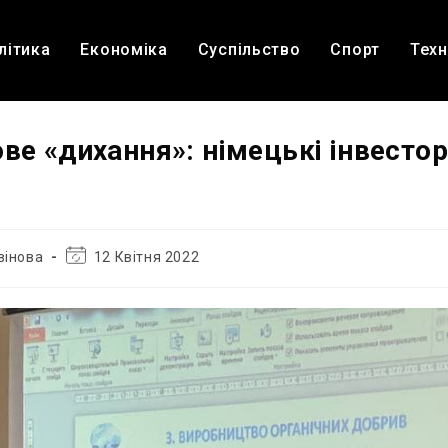
літика
Економіка
Суспільство
Спорт
Техн
ве «дихання»: німецькі інвестор
Остання
вінова
12 Квітня 2022
зміна
запису: