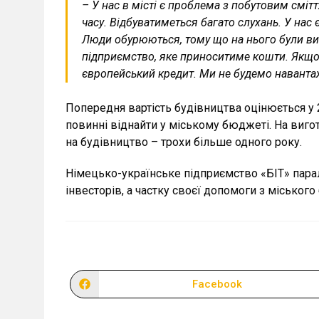
– У нас в місті є проблема з побутовим сміт
часу. Відбуватиметься багато слухань. У нас 
Люди обурюються, тому що на нього були вит
підприємство, яке приноситиме кошти. Якщо 
європейський кредит. Ми не будемо наванта
Попередня вартість будівництва оцінюється у 2
повинні віднайти у міському бюджеті. На виго
на будівництво – трохи більше одного року.
Німецько-українське підприємство «БІТ» парал
інвесторів, а частку своєї допомоги з міськог
Facebook
Відкрити
в
новому
вікні