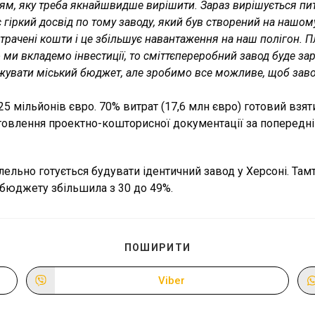
тям, яку треба якнайшвидше вирішити. Зараз вирішується пит
є гіркий досвід по тому заводу, який був створений на нашом
рачені кошти і це збільшує навантаження на наш полігон. П
ми вкладемо інвестиції, то сміттєпереробний завод буде зар
жувати міський бюджет, але зробимо все можливе, щоб заво
5 мільйонів євро. 70% витрат (17,6 млн євро) готовий взят
товлення проектно-кошторисної документації за попередні
ельно готується будувати ідентичний завод у Херсоні. Та
о бюджету збільшила з 30 до 49%.
ПОДІЛІТЬСЯ
ПОШИРИТИ
ЦИМ
ВМІСТОМ
Viber
Відкрити
в
новому
вікні