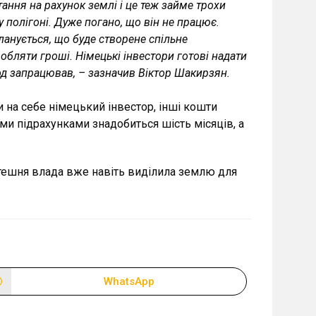
ання на рахунок землі і це теж займе трохи
у полігоні. Дуже погано, що він не працює.
ланується, що буде створене спільне
обляти гроші. Німецькі інвестори готові надати
д запрацював, – зазначив Віктор Шакирзян.
и на себе німецький інвестор, інші кошти
ми підрахунками знадобиться шість місяців, а
мтешня влада вже навіть виділила землю для
WhatsApp
Відкрити
в
новому
вікні