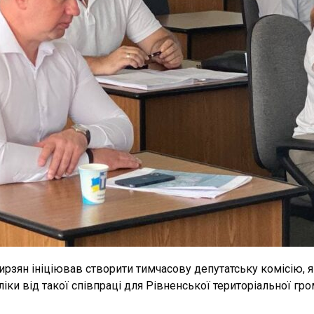
ирзян ініціював створити тимчасову депутатську комісію, 
іки від такої співпраці для Рівненської територіальної гро