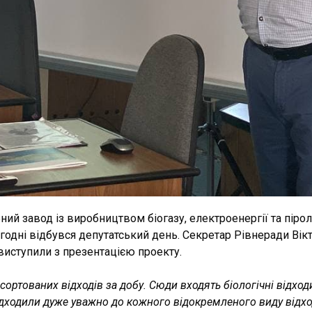
ий завод із виробництвом біогазу, електроенергії та піро
огодні відбувся депутатський день. Секретар Рівнеради Ві
 виступили з презентацією проекту.
сортованих відходів за добу. Сюди входять біологічні відходи
підходили дуже уважно до кожного відокремленого виду відх