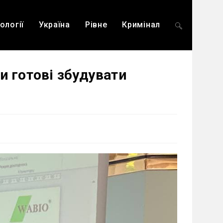
ології
Україна
Рівне
Кримінал
Перемкнути
и готові збудувати
пошук
на
веб-