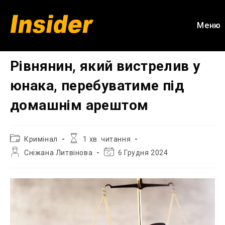
Перейти
до
Меню
вмісту
Рівнянин, який вистрелив у
юнака, перебуватиме під
домашнім арештом
Категорія
Час
Кримінал
1 хв. читання
запису:
читання:
Автор
Остання
Сніжана Литвінова
6 Грудня 2024
запису:
зміна
запису: