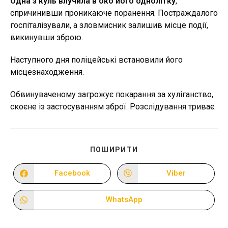
Одна з куль влучила в око його однолітку
,
спричинивши проникаюче поранення. Постраждалого
госпіталізували, а зловмисник залишив місце події,
викинувши зброю.
Наступного дня поліцейські встановили його
місцезнаходження.
Обвинуваченому загрожує покарання за хуліганство,
скоєне із застосуванням зброї. Розслідування триває.
ПОДІЛІТЬСЯ
ПОШИРИТИ
ЦИМ
ВМІСТОМ
Facebook
Viber
Відкрити
Відкрити
в
в
новому
новому
вікні
вікні
WhatsApp
Відкрити
в
новому
вікні