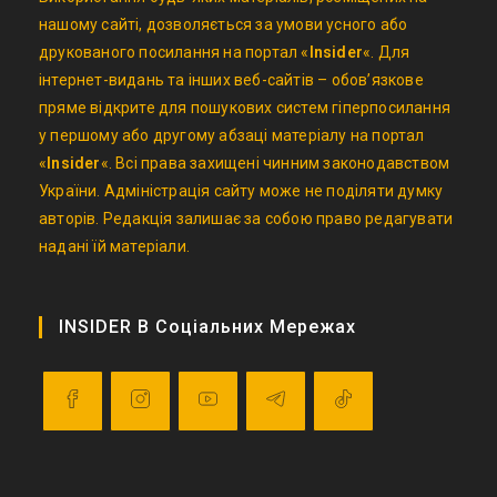
нашому сайті, дозволяється за умови усного або
друкованого посилання на портал «
Insider
«. Для
інтернет-видань та інших веб-сайтів – обов’язкове
пряме відкрите для пошукових систем гіперпосилання
у першому або другому абзаці матеріалу на портал
«
Insider
«. Всі права захищені чинним законодавством
України. Адміністрація сайту може не поділяти думку
авторів. Редакція залишає за собою право редагувати
надані їй матеріали.
INSIDER В Соціальних Мережах
Opens
Opens
Opens
Opens
Opens
in
in
in
in
in