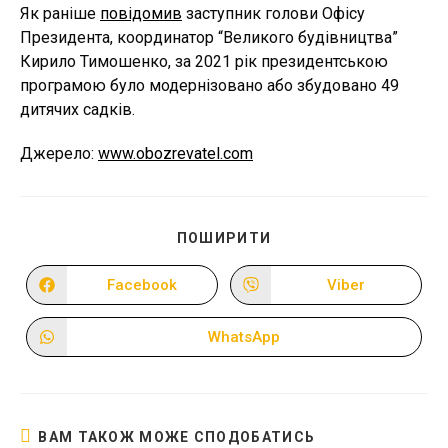
Як раніше
повідомив
заступник голови Офісу
Президента, координатор “Великого будівництва”
Кирило Тимошенко, за 2021 рік президентською
програмою було модернізовано або збудовано 49
дитячих садків.
Джерело:
www.obozrevatel.com
ПОДІЛІТЬСЯ
ПОШИРИТИ
ЦИМ
ВМІСТОМ
Facebook
Viber
Відкрити
Відкрити
в
в
новому
новому
вікні
вікні
WhatsApp
Відкрити
в
новому
вікні
ВАМ ТАКОЖ МОЖЕ СПОДОБАТИСЬ