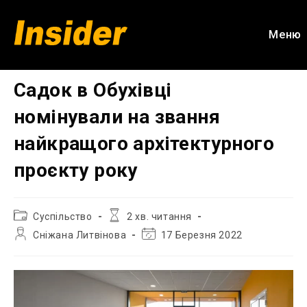
Перейти
до
Меню
вмісту
Садок в Обухівці
номінували на звання
найкращого архітектурного
проєкту року
Категорія
Час
Суспільство
2 хв. читання
запису:
читання:
Автор
Остання
Сніжана Литвінова
17 Березня 2022
запису:
зміна
запису: