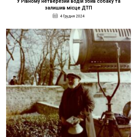
У Рівному нетверезий водій збив собаку та
залишив місце ДТП
4 Грудня 2024