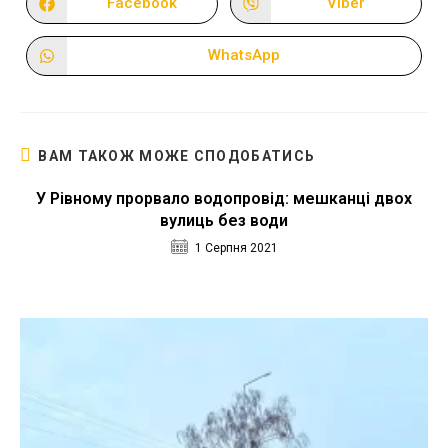
Facebook
Viber
Відкрити
Відкрити
в
в
новому
новому
вікні
вікні
WhatsApp
Відкрити
в
новому
вікні
ВАМ ТАКОЖ МОЖЕ СПОДОБАТИСЬ
У Рівному прорвало водопровід: мешканці двох
вулиць без води
1 Серпня 2021