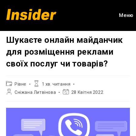
Перейти
до
Меню
вмісту
Шукаєте онлайн майданчик
для розміщення реклами
своїх послуг чи товарів?
Категорія
Час
Рівне
1 хв. читання
запису:
читання:
Автор
Остання
Сніжана Литвінова
28 Квітня 2022
запису:
зміна
запису: