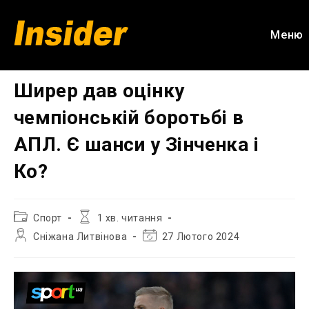
Перейти
до
Меню
вмісту
Ширер дав оцінку
чемпіонській боротьбі в
АПЛ. Є шанси у Зінченка і
Ко?
Категорія
Час
Спорт
1 хв. читання
запису:
читання:
Автор
Остання
Сніжана Литвінова
27 Лютого 2024
запису:
зміна
запису: