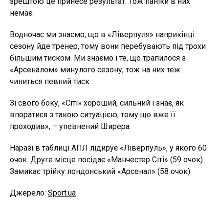
зрештою це принесе результат. Тож паніки в них
немає.
Водночас ми знаємо, що в «Ліверпуля» наприкінці
сезону йде тренер, тому вони перебувають під трохи
більшим тиском. Ми знаємо і те, що трапилося з
«Арсеналом» минулого сезону, тож на них теж
чиниться певний тиск.
Зі свого боку, «Сіті» хороший, сильний і знає, як
впоратися з такою ситуацією, тому що вже її
проходив», – упевнений Ширера.
Наразі в таблиці АПЛ лідирує «Ліверпуль», у якого 60
очок. Друге місце посідає «Манчестер Сіті» (59 очок).
Замикає трійку лондонський «Арсенал» (58 очок).
Джерело:
Sport.ua