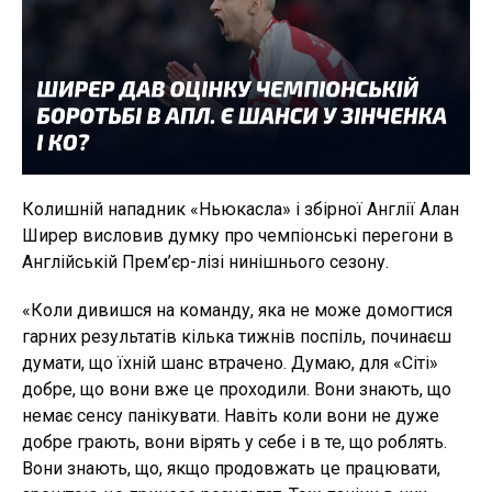
Колишній нападник «Ньюкасла» і збірної Англії Алан
Ширер висловив думку про чемпіонські перегони в
Англійській Прем’єр-лізі нинішнього сезону.
«Коли дивишся на команду, яка не може домогтися
гарних результатів кілька тижнів поспіль, починаєш
думати, що їхній шанс втрачено. Думаю, для «Сіті»
добре, що вони вже це проходили. Вони знають, що
немає сенсу панікувати. Навіть коли вони не дуже
добре грають, вони вірять у себе і в те, що роблять.
Вони знають, що, якщо продовжать це працювати,