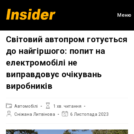
Перейти
до
Меню
вмісту
Світовий автопром готується
до найгіршого: попит на
електромобілі не
виправдовує очікувань
виробників
Категорія
Час
Автомобілі
1 хв. читання
запису:
читання:
Автор
Остання
Сніжана Литвінова
6 Листопада 2023
запису:
зміна
запису: