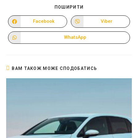
ПОДІЛІТЬСЯ
ПОШИРИТИ
ЦИМ
ВМІСТОМ
Facebook
Viber
Відкрити
Відкрити
в
в
новому
новому
вікні
вікні
WhatsApp
Відкрити
в
новому
вікні
ВАМ ТАКОЖ МОЖЕ СПОДОБАТИСЬ