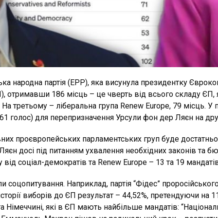
а народна партія (EPP), яка висунула президентку Євроком
, отримавши 186 місць – це чверть від всього складу ЄП, 
На третьому – ліберальна група Renew Europe, 79 місць. У
61 голос) для перепризначення Урсули фон дер Ляєн на друг
новних проєвропейських парламентських груп буде достатньо
Ляєн досі під питанням ухвалення необхідних законів та 
у від соціал-демократів та Renew Europe – 13 та 19 мандаті
ли соцопитування. Наприклад, партія “Фідес” проросійського
історії виборів до ЄП результат – 44,52%, претендуючи на 1
та Німеччині, які в ЄП мають найбільше мандатів: “Націона