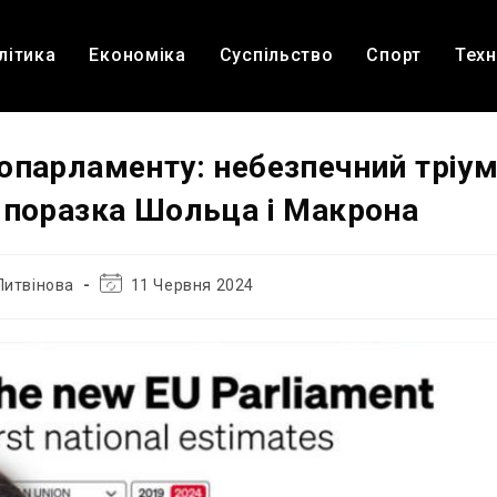
літика
Економіка
Суспільство
Спорт
Техн
опарламенту: небезпечний тріум
 поразка Шольца і Макрона
Остання
Литвінова
11 Червня 2024
зміна
запису: