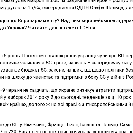
що Еммануель Макрон пішов на радикальний крок – розпуст
ла другою із 15,9%, випередивши СДПН Олафа Шольца, у як
орів до Європарламенту? Над чим європейським лідерам
до України? Читайте далі в тексті ТСН.
ua.
5 років. Протягом останніх років українці чули про ЄП пер
політичне значення в ЄС, проте, на жаль – не юридичну силу
ЄП ухвалює бюджет ЄС, закони, наприклад, щодо політики без
ни на шляху до членства та підтримки з боку ЄС у війні з Ро
9 червня не свідчать, що Україна ризикує втратити підтри
 у виборах 2014 року й до сьогодні, тенденція за ці 10 рок
всіх країнах, до того ж не всі праві є антиєвропейськими й
до ЄП у Німеччині, Франції, Італії, Іспанії та Польщі. Саме 
із 720. Багато експертів, спираючись на соцопитування, по