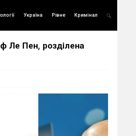
ології
Україна
Рівне
Кримінал
Перемкнути
ф Ле Пен, розділена
пошук
на
веб-