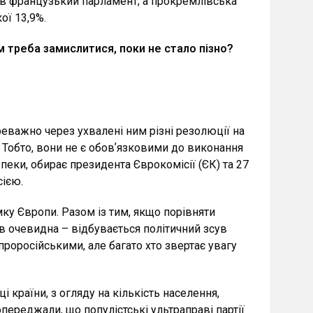
ив французький парламент; а прокремлівська
ої 13,9%.
 треба замислитися, поки не стало пізно?
еважно через ухвалені ним різні резолюції на
. Тобто, вони не є обовʼязковими до виконання
пеки, обирає президента Єврокомісії (ЄК) та 27
сією.
мку Європи. Разом із тим, якщо порівняти
ів очевидна – відбувається політичний зсув
 проросійськими, але багато хто звертає увагу
ці країни, з огляду на кількість населення,
переджали, що популістські ультраправі партії