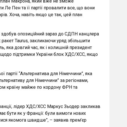
 план Макрона, який вже не зможе
и Ле Пен та її партії провалити все, що вони
в. Хоча, навіть якщо це так, цей план
ам здобув опозиційний зараз до СДПН канцлера
 ракет Taurus, закликаючи уряд збільшити
ь, яка довгий час, як і колишній президент
у щодо підтримки України блок ХДС/ХСС, якщо
ої партії “Альтернатива для Німеччини”, яка
льтернативу для Німеччини” за регіонами,
ном країну майже по кордону ФРН та
Франції, лідер ХДС/ХСС Маркус Зьодер закликав
ає бути як у Франції: були вимоги нових
утися якомога швидше”, – заявив прем’єр