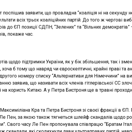
поспішив заявити, що провладна “коаліція ні на секунду 
льтати всіх трьох коаліційних партій. До того ж чергові ви
рів до ЄП позиції СДПН, “Зелених” та “Вільних демократів” 
ів, покаже час.
отів щодо підтримки України, як у бік збільшення, так і з
а б тому що навряд чи євроскептичні, крайні праві та ант
другого номеру списку “Альтернативи для Німеччини” на в
нню заявив, що називати всіх членів гітлерівської СС зло
 на користь Китаю. А у Петра Бистроня ще в травні проход
ксиміліана Кра та Петра Бистроня зі своєї фракції в ЄП. П
Ле Пен, за якою також тягнеться шлейф скандалів щодо росі
”. Свого часу Ле Пен пропонувала співпрацю “Братам Італії
акож скандали, які сколихнули лави ультраправих партій, на