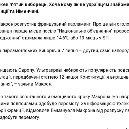
жен п’ятий виборець. Хоча кому як не українцям знайоми
ції та Німеччині.
Макрон розпустив французький парламент. Про це він оголо
ранції перше місце посіло “Національне об’єднання” пророс
родження” отримала лише 14,6%, або 13 місць у ЄП.
 парламентських виборів, а 7 липня – другий, саме наперед
ахищають Європу. Ультраправі набирають популярність повсю
ьтації, передбачені статтею 12 нашої Конституції, я виріши
ння”, – заявив Макрон.
умів такого спонтанного й емоційного кроку Макрона. Бо нав
шими політсилами, здобуде перемогу. За інформацією телека
рії Франції, відмовляв Еммануеля Макрона від розпуску па
 здобути перемогу.