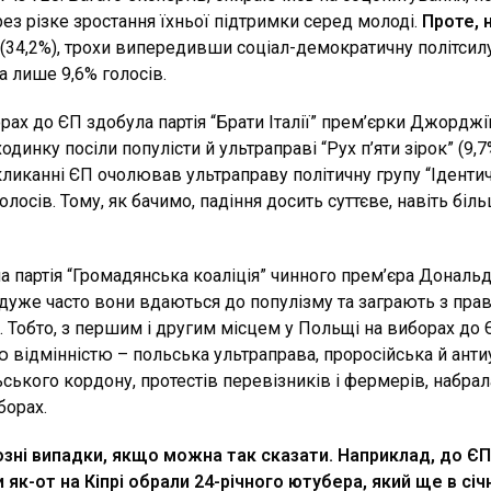
ез різке зростання їхньої підтримки серед молоді.
Проте, н
(34,2%), трохи випередивши соціал-демократичну політсилу
а лише 9,6% голосів.
ах до ЄП здобула партія “Брати Італії” прем’єрки Джорджії 
одинку посіли популісти й ультраправі “Рух п’яти зірок” (9,7
кликанні ЄП очолював ультраправу політичну групу “Ідентичн
лосів. Тому, як бачимо, падіння досить суттєве, навіть біль
 партія “Громадянська коаліція” чинного прем’єра Дональда 
 дуже часто вони вдаються до популізму та заграють з пр
. Тобто, з першим і другим місцем у Польщі на виборах до
мою відмінністю – польська ультраправа, проросійська й анти
ького кордону, протестів перевізників і фермерів, набрала 
борах.
йозні випадки, якщо можна так сказати. Наприклад, до ЄП 
и як-от на Кіпрі обрали 24-річного ютубера, який ще в с