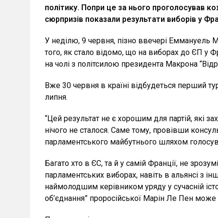
політику. Попри це за нього проголосував ко
сюрпризів показали результати виборів у Фран
У неділю, 9 червня, пізно ввечері Еммануель 
того, як стало відомо, що на виборах до ЄП у Ф
на чолі з політсилою президента Макрона “Від
Вже 30 червня в країні відбудеться перший тур
липня.
“Цей результат не є хорошим для партій, які з
нічого не сталося. Саме тому, провівши консул
парламентського майбутнього шляхом голосува
Багато хто в ЄС, та й у самій Франції, не зроз
парламентських виборах, навіть в альянсі з ін
наймолодшим керівником уряду у сучасній істо
об’єднання” проросійської Марін Ле Пен може