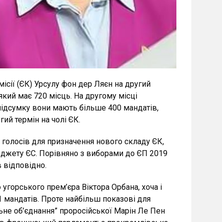
ісії (ЄК) Урсулу фон дер Ляєн на другий
який має 720 місць. На другому місці
 підсумку вони мають більше 400 мандатів,
ий термін на чолі ЄК.
 голосів для призначення нового складу ЄК,
бюджету ЄС. Порівняно з виборами до ЄП 2019
в відповідно.
 угорського прем’єра Віктора Орбана, хоча і
1 мандатів. Проте найбільш показові для
льне об’єднання” проросійської Марін Ле Пен