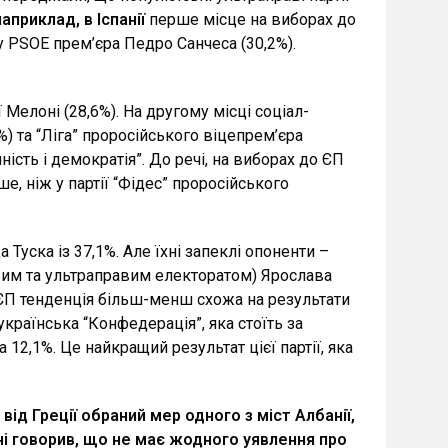
априклад, в Іспанії
перше місце на виборах до
 PSOE прем’єра Педро Санчеса (30,2%).
Мелоні (28,6%). На другому місці соціал-
%) та “Ліга” проросійського віцепрем’єра
ість і демократія”. До речі, на виборах до ЄП
ше, ніж у партії “Фідес” проросійського
Туска із 37,1%. Але їхні запеклі опоненти –
авим та ультраправим електоратом) Ярослава
 ЄП тенденція більш-менш схожа на результати
українська “Конфедерація”, яка стоїть за
12,1%. Це найкращий результат цієї партії, яка
від Греції обраний мер одного з міст Албанії,
ічні говорив, що не має жодного уявлення про