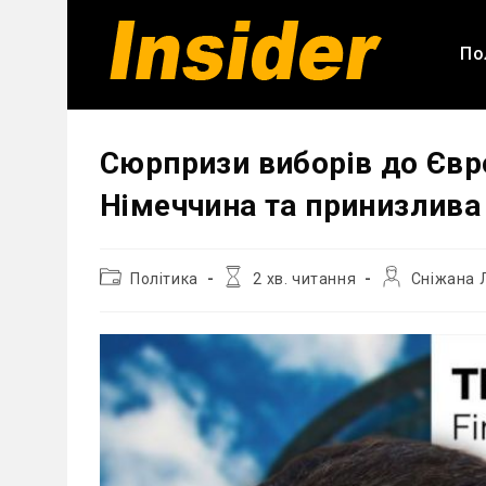
Перейти
до
По
вмісту
Сюрпризи виборів до Євр
Німеччина та принизлива
Категорія
Час
Автор
Політика
2 хв. читання
Сніжана 
запису:
читання:
запису: