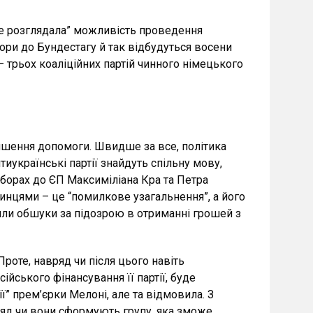
не розглядала” можливість проведення
бори до Бундестагу й так відбудуться восени
– трьох коаліційних партій чинного німецького
меншення допомоги. Швидше за все, політика
иукраїнські партії знайдуть спільну мову,
иборах до ЄП Максиміліана Кра та Петра
чинцями – це “помилкове узагальнення”, а його
или обшуки за підозрою в отриманні грошей з
роте, навряд чи після цього навіть
йського фінансування її партії, буде
” прем’єрки Мелоні, але та відмовила. З
вряд чи вони сформують групу, яка зможе