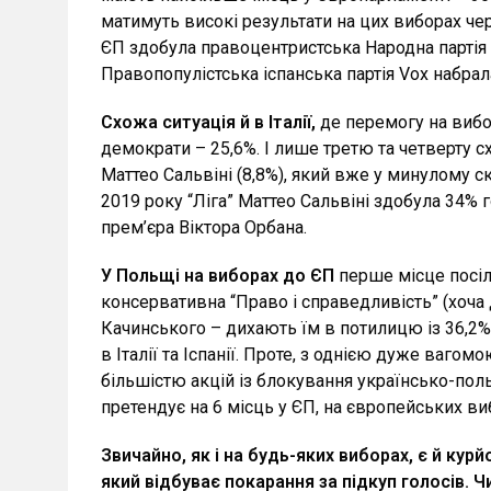
матимуть високі результати на цих виборах чер
ЄП здобула правоцентристська Народна партія 
Правопопулістська іспанська партія Vox набрал
Схожа ситуація й в Італії,
де перемогу на вибор
демократи – 25,6%. І лише третю та четверту сх
Маттео Сальвіні (8,8%), який вже у минулому с
2019 року “Ліга” Маттео Сальвіні здобула 34% го
прем’єра Віктора Орбана.
У Польщі на виборах до ЄП
перше місце посіла
консервативна “Право і справедливість” (хоча
Качинського – дихають їм в потилицю із 36,2%
в Італії та Іспанії. Проте, з однією дуже ваго
більшістю акцій із блокування українсько-польс
претендує на 6 місць у ЄП, на європейських ви
Звичайно, як і на будь-яких виборах, є й кур
який відбуває покарання за підкуп голосів. Ч