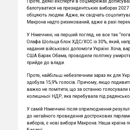
Проте, деякі експерти в соцмережах дописува
балотуватися на президентських виборах 2027 р
обіцяють людям. Адже, як свідчать соцопитува
Макрона надто ризикований, адже в разі пере
У Німеччині, на перший погляд, не все так “п
Олафа Шольца блок ХДС/ХСС із 30%, який, напр
надання військової допомоги Україні. Хоча, вар
США Барак Обама, проводили політику умиротв
прийде до влади.
Проте, найбільш небезпечним зараз як для Украї
здобула 15,9% голосів. Причому, якщо подивит
важко не помітити, що за останню голосували
колишньої НДР, яка перебувала під радянсько
У самій Німеччині після оприлюднення результ
до негайного проведення дострокових парламент
виборів, є нові вибори Макрона. Наша країна 
Баварії.