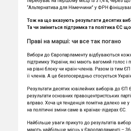
перебуває на першому місці із 31,4%, через 
“Альтернатива для Німеччини” у ФРН фінішува
Тож на що вказують результати десятих виб
Та чи зміниться підтримка та політика ЄС що
Праві на марші: чи все так погано
Вибори до Європарламенту відбуваються кожні 
підтримку України, які мають вагомий голос і 
на рівні блоку чи країн-членів. Разом із тим 
її членів. А це безпосередньо стосується Украї
Результати десятих ювілейних виборів до ЄП 6-
результати основних правоцентристських партій
вправо. Хоча ця тенденція помітна далеко не у 
на політичні зміни саме в країнах-лідерах ЄС.
Найбільше уваги прикуто до результатів виборів 
мають найбільше місць у Європарламенті – 367 