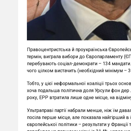
Правоцентристська й проукраїнська Європейськ
термін, виграла вибори до Європарламенту (ЄП)
перебувають соціал-демократи – 134 мандати. 
чого цілком вистачить (необхідний мінімум – 3
Тобто, у цієї неформальної коаліції трьох ос
хоча подальша політична доля Урсули фон дер 
року, EPP втратила лише одне місце, на відмін
Ультраправі партії набрали менше, ніж їм дава
посіла перше місце, але показала найгірший в 
європейської політики – результати у Франції 