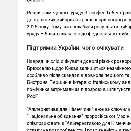
Речник німецького уряду Штеффен Гебештрайт 
дострокових виборів в країні попри погані резу
2025 року. Тому, чи послабили результати вибо
уряду – більш ніж за рік до федеральних вибор
Підтримка України: чого очікувати
Навряд чи слід очікувати доволі різких розвор
Брюсселю щодо Києва залишиться незмінною, хоч
особливо після скандалів довкола першого та 
Бистроня. Перший в інтерв’ю італійському вида
помічника затримали за підозрою в шпигунстві
Росії.
“Альтернатива для Німеччини” вже виключила Ма
“Національне об’єднання” проросійської Марін 
співпрацювати з “Альтернативою для Німеччини
огляду на роздробленість і розрізненість, а т