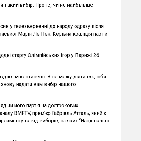
й такий вибір. Проте, чи не найбільше
сив у телезверненні до народу одразу після
ійської Марін Ле Пен. Керівна коаліція партій
одні старту Олімпійських ігор у Парижі 26
дно на континенті. Я не можу діяти так, ніби
в знову надати вам вибір нашого
ряд чи його партія на дострокових
налу BMFTV, прем’єр Габріель Атталь, який є
рламенту та від виборів, на яких “Національне