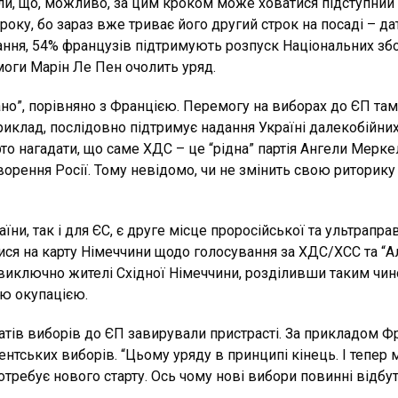
ли, що, можливо, за цим кроком може ховатися підступний
оку, бо зараз вже триває його другий строк на посаді – дат
ння, 54% французів підтримують розпуск Національних зборі
моги Марін Ле Пен очолить уряд.
огано”, порівняно з Францією. Перемогу на виборах до ЄП т
иклад, послідовно підтримує надання Україні далекобійних
то нагадати, що саме ХДС – це “рідна” партія Ангели Меркел
орення Росії. Тому невідомо, чи не змінить свою риторик
ни, так і для ЄС, є друге місце проросійської та ультраправ
ися на карту Німеччини щодо голосування за ХДС/ХСС та “А
 виключно жителі Східної Німеччини, розділивши таким чи
ю окупацією.
атів виборів до ЄП завирували пристрасті. За прикладом 
ських виборів. “Цьому уряду в принципі кінець. І тепер м
потребує нового старту. Ось чому нові вибори повинні відб