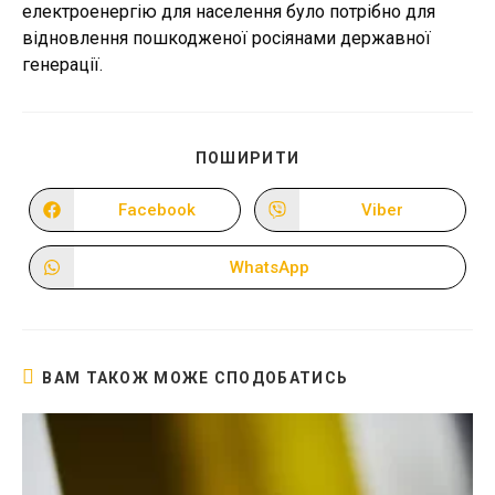
електроенергію для населення було потрібно для
відновлення пошкодженої росіянами державної
генерації.
ПОДІЛІТЬСЯ
ПОШИРИТИ
ЦИМ
ВМІСТОМ
Facebook
Viber
Відкрити
Відкрити
в
в
новому
новому
вікні
вікні
WhatsApp
Відкрити
в
новому
вікні
ВАМ ТАКОЖ МОЖЕ СПОДОБАТИСЬ