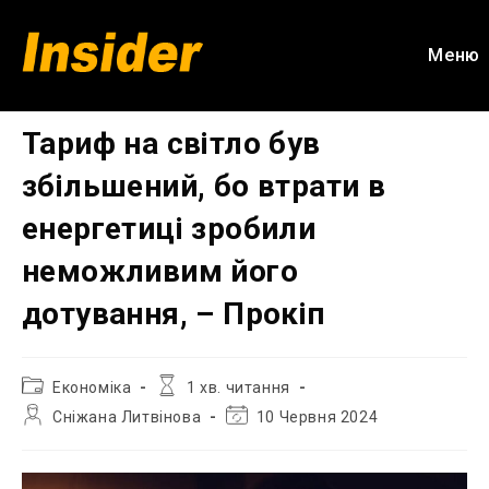
Перейти
до
Меню
вмісту
Тариф на світло був
збільшений, бо втрати в
енергетиці зробили
неможливим його
дотування, – Прокіп
Категорія
Час
Економіка
1 хв. читання
запису:
читання:
Автор
Остання
Сніжана Литвінова
10 Червня 2024
запису:
зміна
запису: