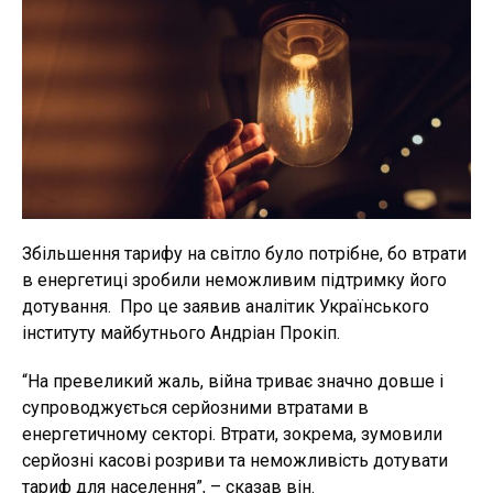
Збільшення тарифу на світло було потрібне, бо втрати
в енергетиці зробили неможливим підтримку його
дотування. Про це заявив аналітик Українського
інституту майбутнього Андріан Прокіп.
“На превеликий жаль, війна триває значно довше і
супроводжується серйозними втратами в
енергетичному секторі. Втрати, зокрема, зумовили
серйозні касові розриви та неможливість дотувати
тариф для населення”, – сказав він.