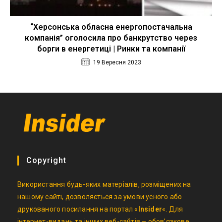
“Херсонська обласна енергопостачальна
компанія” оголосила про банкрутство через
борги в енергетиці | Ринки та компанії
19 Вересня 2023
Copyright
Використання будь-яких матеріалів, розміщених на
нашому сайті, дозволяється за умови усного або
друкованого посилання на портал «
Insider
«. Для
інтернет-видань та інших веб-сайтів – обов’язкове