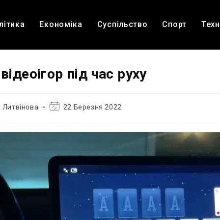
літика
Економіка
Суспільство
Спорт
Техн
відеоігор під час руху
Остання
 Литвінова
22 Березня 2022
зміна
запису: