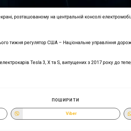
крані, розташованому на центральній консолі електромобіля
ього тижня регулятор США – Національне управління дорож
лектрокарів Tesla 3, X та S, випущених з 2017 року до тепе
ПОДІЛІТЬСЯ
ПОШИРИТИ
ЦИМ
ВМІСТОМ
Viber
Відкрити
в
новому
вікні