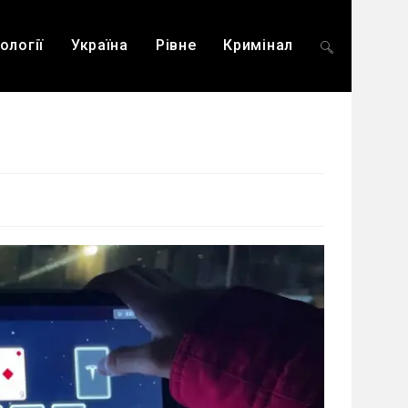
ології
Україна
Рівне
Кримінал
Перемкнути
пошук
на
веб-