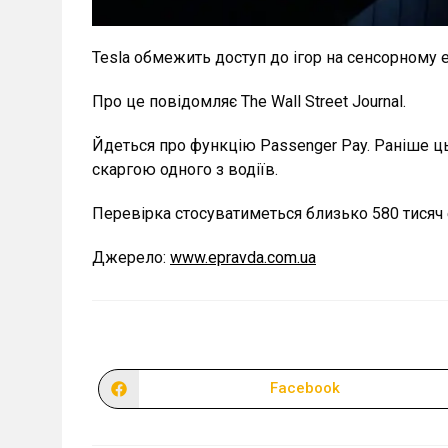
Tesla обмежить доступ до ігор на сенсорному е
Про це повідомляє The Wall Street Journal.
Йдеться про функцію Passenger Pay. Раніше ц
скаргою одного з водіїв.
Перевірка стосуватиметься близько 580 тисяч е
Джерело:
www.epravda.com.ua
Facebook
Відкрити
в
новому
вікні