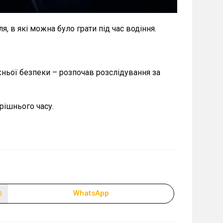
, в які можна було грати під час водіння.
ньої безпеки – розпочав розслідування за
рішнього часу.
WhatsApp
Відкрити
в
новому
вікні