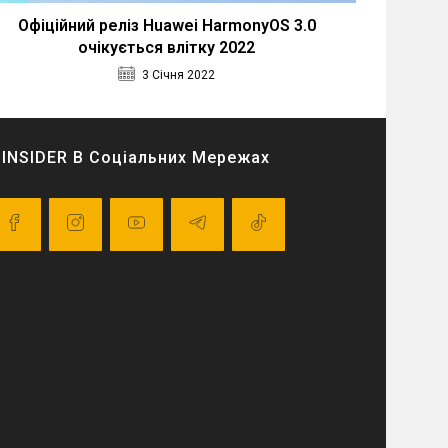
Офіційний реліз Huawei HarmonyOS 3.0
очікується влітку 2022
3 Січня 2022
INSIDER В Соціальних Мережах
pens
Opens
Opens
Opens
Opens
in
in
in
in
a
a
a
a
ew
new
new
new
new
ab
tab
tab
tab
tab