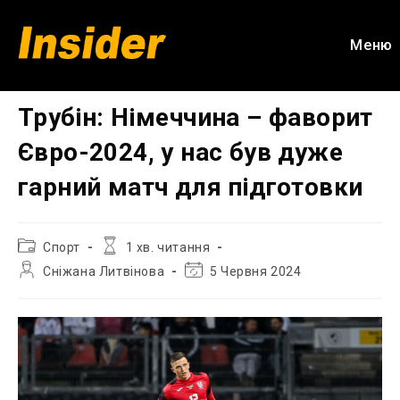
Перейти
до
Меню
вмісту
Трубін: Німеччина – фаворит
Євро-2024, у нас був дуже
гарний матч для підготовки
Категорія
Час
Спорт
1 хв. читання
запису:
читання:
Автор
Остання
Сніжана Литвінова
5 Червня 2024
запису:
зміна
запису: