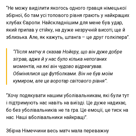
“Не можу виділити якогось одного гравця німецької
збірної, бо там усі топового рівня грають у найкращих
клубах Європи. Найскладнішим для мене був удар,
який припав у стійку, на дуже незручній висоті, ще й
зблизька. Але, як кажуть, штанга – це друг голкіпера”.
“Після матчу я сказав Нойєру, що він дуже добре
зіграв, адже й у нас було кілька непоганих
моментів, на які він чудово відреагував.
Обмінялися ще футболками. Він не був моїм
кумиром, але це воротар світового рівня”.
“Хочу подякувати нашим уболівальникам, які були тут
і підтримують нас навіть на виїзді. Це дуже надихає,
бо без уболівальників не та гра. Це емоції, це тиск на
нас. Наші вболівальники найкращі”.
Збірна Німеччини весь матч мала переважну