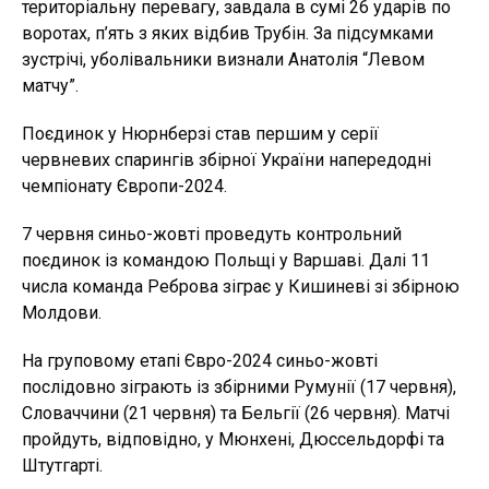
територіальну перевагу, завдала в сумі 26 ударів по
воротах, п’ять з яких відбив Трубін. За підсумками
зустрічі, уболівальники визнали Анатолія “Левом
матчу”.
Поєдинок у Нюрнберзі став першим у серії
червневих спарингів збірної України напередодні
чемпіонату Європи-2024.
7 червня синьо-жовті проведуть контрольний
поєдинок із командою Польщі у Варшаві. Далі 11
числа команда Реброва зіграє у Кишиневі зі збірною
Молдови.
На груповому етапі Євро-2024 синьо-жовті
послідовно зіграють із збірними Румунії (17 червня),
Словаччини (21 червня) та Бельгії (26 червня). Матчі
пройдуть, відповідно, у Мюнхені, Дюссельдорфі та
Штутгарті.