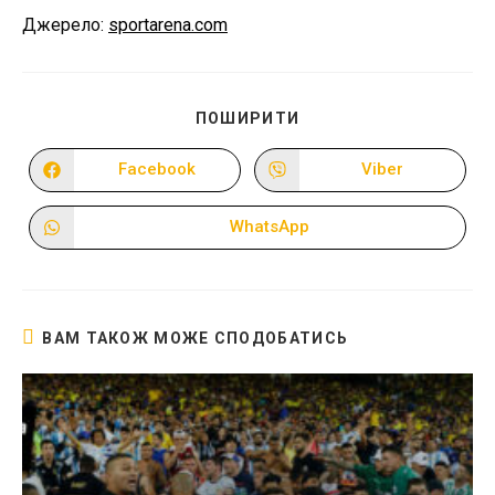
Джерело:
sportarena.com
ПОДІЛІТЬСЯ
ПОШИРИТИ
ЦИМ
ВМІСТОМ
Facebook
Viber
Відкрити
Відкрити
в
в
новому
новому
вікні
вікні
WhatsApp
Відкрити
в
новому
вікні
ВАМ ТАКОЖ МОЖЕ СПОДОБАТИСЬ