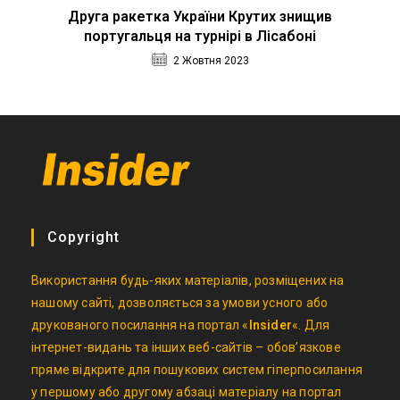
Друга ракетка України Крутих знищив
португальця на турнірі в Лісабоні
2 Жовтня 2023
Copyright
Використання будь-яких матеріалів, розміщених на
нашому сайті, дозволяється за умови усного або
друкованого посилання на портал «
Insider
«. Для
інтернет-видань та інших веб-сайтів – обов’язкове
пряме відкрите для пошукових систем гіперпосилання
у першому або другому абзаці матеріалу на портал