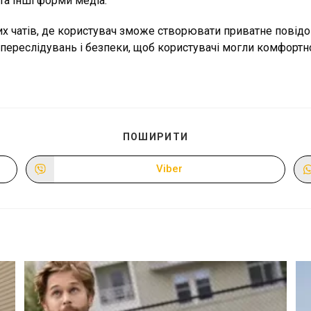
та інші форми медіа.
их чатів, де користувач зможе створювати приватне повідо
 переслідувань і безпеки, щоб користувачі могли комфортно
ПОДІЛІТЬСЯ
ПОШИРИТИ
ЦИМ
ВМІСТОМ
Viber
Відкрити
в
новому
вікні