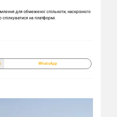
млення для обмеженої спільноти, наскрізного
 спілкуватися на платформі.
WhatsApp
Відкрити
в
новому
вікні