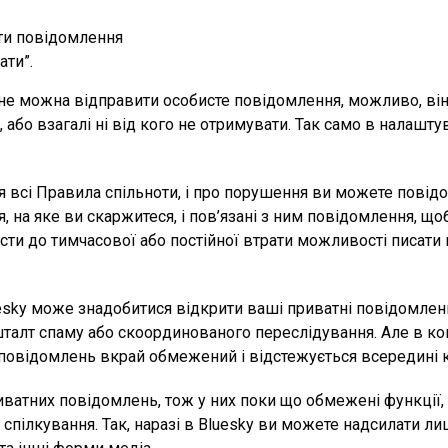
ати повідомлення
ати”.
не можна відправити особисте повідомлення, можливо, він
й, або взагалі ні від кого не отримувати. Так само в налаш
 всі Правила спільноти, і про порушення ви можете повід
на яке ви скаржитеся, і пов’язані з ним повідомлення, що
и до тимчасової або постійної втрати можливості писати 
esky може знадобитися відкрити ваші приватні повідомленн
алт спаму або скоординованого переслідування. Але в ком
 повідомлень вкрай обмежений і відстежується всередині к
риватних повідомлень, тож у них поки що обмежені функції
пілкування. Так, наразі в Bluesky ви можете надсилати ли