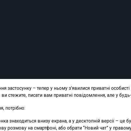
ння застосунку – тепер у ньому з’явилися приватні особист
и стежите, писати вам приватні повідомлення, але у будь
, потрібно:
онка знаходиться внизу екрана, а у десктопній версії – це б
ову розмову на смартфоні, або обрати “Новий чат” у правом