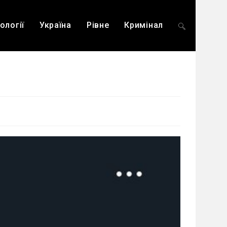
ології
Україна
Рівне
Кримінал
Перемкнути
пошук
на
веб-