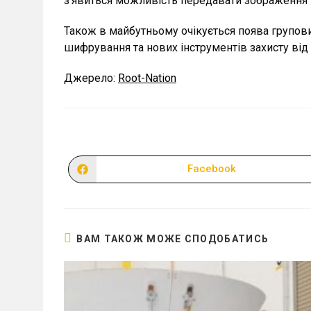
з’явиться можливість передавати зображення 
Також в майбутньому очікується поява групов
шифрування та нових інструментів захисту від
Джерело:
Root-Nation
Facebook
Відкрити
в
новому
вікні
ВАМ ТАКОЖ МОЖЕ СПОДОБАТИСЬ