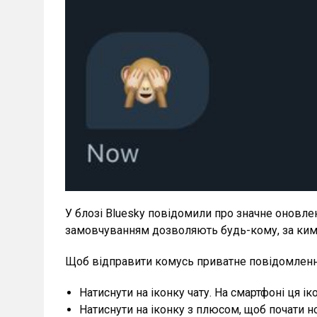
У блозі Bluesky повідомили про значне оновле
замовчуванням дозволяють будь-кому, за ким в
Щоб відправити комусь приватне повідомлення
Натиснути на іконку чату. На смартфоні ця ік
Натиснути на іконку з плюсом, щоб почати н