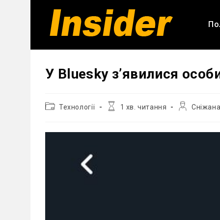
Перейти
до
По
вмісту
У Bluesky з’явилися особ
Категорія
Час
Автор
Технології
1 хв. читання
Сніжана
запису:
читання:
запису: