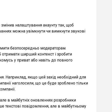
 змінив налаштування акаунту так, щоб
туваннях можна увімкнути чи вимкнути звукові
омити безпосередньо модераторам.
б отримати ширший контекст і зробити
комусь у приват або навіть до повного
я. Наприклад, якщо цей захід необхідний для
панії наголосили, що це буде зроблено тільки
омпанії.
, але в майбутніх оновленнях розробники
ше текстові повідомлення, але в майбутньому