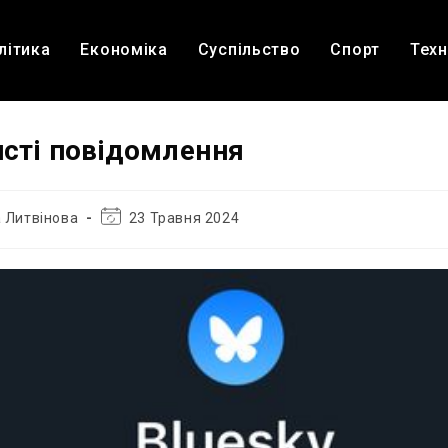
літика
Економіка
Суспільство
Спорт
Техн
исті повідомлення
Остання
 Литвінова
23 Травня 2024
зміна
запису: