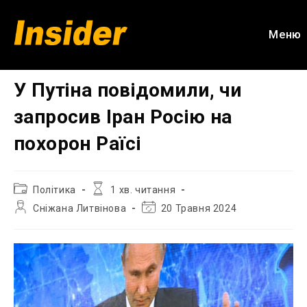
Перейти
до
Меню
вмісту
У Путіна повідомили, чи
запросив Іран Росію на
похорон Раїсі
Категорія
Час
Політика
1 хв. читання
запису:
читання:
Автор
Остання
Сніжана Литвінова
20 Травня 2024
запису:
зміна
запису: