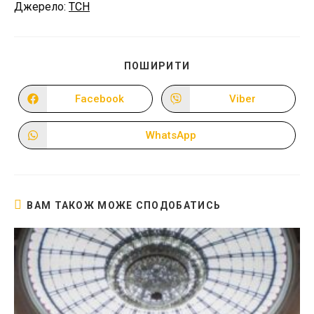
Джерело:
ТСН
ПОДІЛІТЬСЯ
ПОШИРИТИ
ЦИМ
ВМІСТОМ
Facebook
Viber
Відкрити
Відкрити
в
в
новому
новому
вікні
вікні
WhatsApp
Відкрити
в
новому
вікні
ВАМ ТАКОЖ МОЖЕ СПОДОБАТИСЬ