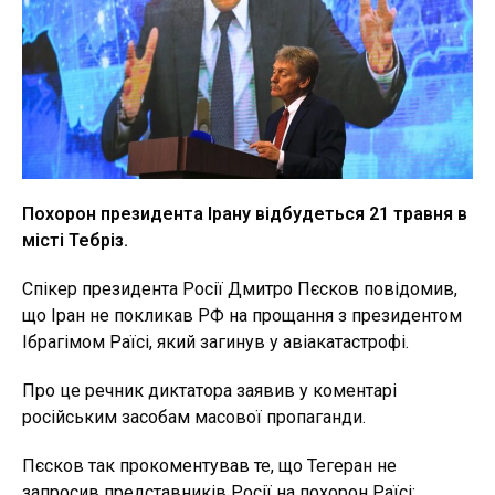
Похорон президента Ірану відбудеться 21 травня в
місті Тебріз.
Спікер президента Росії Дмитро Пєсков повідомив,
що Іран не покликав РФ на прощання з президентом
Ібрагімом Раїсі, який загинув у авіакатастрофі.
Про це речник диктатора заявив у коментарі
російським засобам масової пропаганди.
Пєсков так прокоментував те, що Тегеран не
запросив представників Росії на похорон Раїсі: