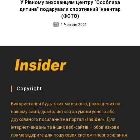
У Рівному вихованцям центру “Особлива
дитина” подарували спортивний інвентар
(ФОТО)
1 Червня 2021
Copyright
Використання будь-яких матеріалів, розміщених на
нашому сайті, дозволяється за умови усного або
друкованого посилання на портал «
Insider
«. Для
інтернет-видань та інших веб-сайтів – обов’язкове
пряме відкрите для пошукових систем гіперпосилання