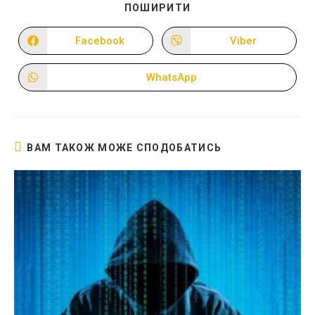
ПОДІЛІТЬСЯ
ПОШИРИТИ
ЦИМ
ВМІСТОМ
Facebook
Viber
Відкрити
Відкрити
в
в
новому
новому
вікні
вікні
WhatsApp
Відкрити
в
новому
вікні
ВАМ ТАКОЖ МОЖЕ СПОДОБАТИСЬ