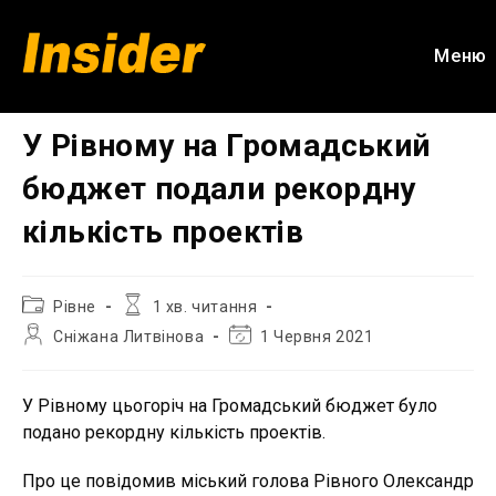
Перейти
до
Меню
вмісту
У Рівному на Громадський
бюджет подали рекордну
кількість проектів
Категорія
Час
Рівне
1 хв. читання
запису:
читання:
Автор
Остання
Сніжана Литвінова
1 Червня 2021
запису:
зміна
запису:
У Рівному цьогоріч на Громадський бюджет було
подано рекордну кількість проектів.
Про це повідомив міський голова Рівного Олександр