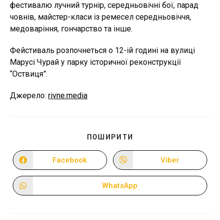
фестивалю лучний турнір, середньовічні бої, парад
човнів, майстер-класи із ремесел середньовіччя,
медоваріння, гончарство та інше.
Фейстиваль розпочнеться о 12-ій годині на вулиці
Марусі Чурай у парку історичної реконструкції
“Оствиця”.
Джерело:
rivne.media
ПОДІЛІТЬСЯ
ПОШИРИТИ
ЦИМ
ВМІСТОМ
Facebook
Viber
Відкрити
Відкрити
в
в
новому
новому
вікні
вікні
WhatsApp
Відкрити
в
новому
вікні