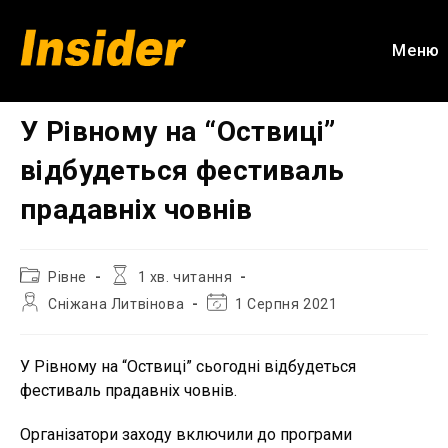
Перейти
до
Меню
вмісту
У Рівному на “Оствиці”
відбудеться фестиваль
прадавніх човнів
Категорія
Час
Рівне
1 хв. читання
запису:
читання:
Автор
Остання
Сніжана Литвінова
1 Серпня 2021
запису:
зміна
запису:
У Рівному на “Оствиці” сьогодні відбудеться
фестиваль прадавніх човнів.
Організатори заходу включили до програми