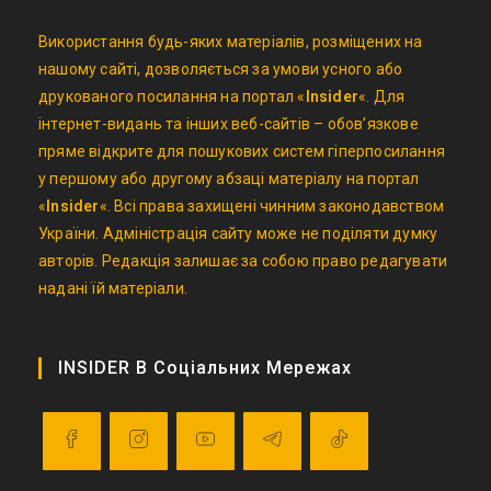
Використання будь-яких матеріалів, розміщених на
нашому сайті, дозволяється за умови усного або
друкованого посилання на портал «
Insider
«. Для
інтернет-видань та інших веб-сайтів – обов’язкове
пряме відкрите для пошукових систем гіперпосилання
у першому або другому абзаці матеріалу на портал
«
Insider
«. Всі права захищені чинним законодавством
України. Адміністрація сайту може не поділяти думку
авторів. Редакція залишає за собою право редагувати
надані їй матеріали.
INSIDER В Соціальних Мережах
Opens
Opens
Opens
Opens
Opens