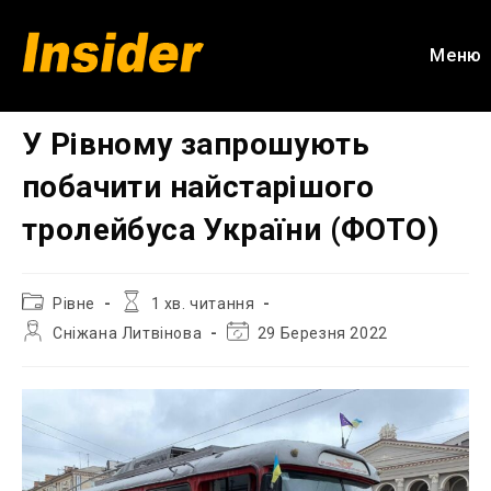
Перейти
до
Меню
вмісту
У Рівному запрошують
побачити найстарішого
тролейбуса України (ФОТО)
Категорія
Час
Рівне
1 хв. читання
запису:
читання:
Автор
Остання
Сніжана Литвінова
29 Березня 2022
запису:
зміна
запису: