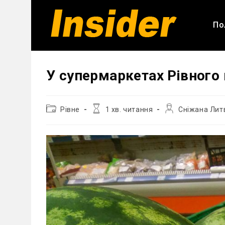
Перейти
до
По
вмісту
У супермаркетах Рівного
Категорія
Час
Автор
Рівне
1 хв. читання
Сніжана Лит
запису:
читання:
запису: