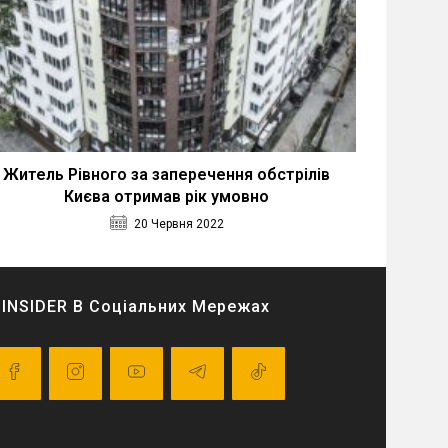
Житель Рівного за заперечення обстрілів
Києва отримав рік умовно
20 Червня 2022
INSIDER В Соціальних Мережах
pens
Opens
Opens
Opens
Opens
in
in
in
in