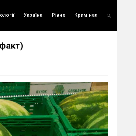
ології
Україна
Рівне
Кримінал
Перемкнути
офакт)
пошук
на
веб-