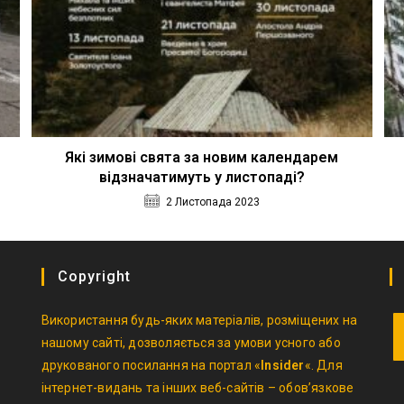
Які зимові свята за новим календарем
відзначатимуть у листопаді?
2 Листопада 2023
Copyright
Використання будь-яких матеріалів, розміщених на
нашому сайті, дозволяється за умови усного або
друкованого посилання на портал «
Insider
«. Для
O
інтернет-видань та інших веб-сайтів – обов’язкове
in