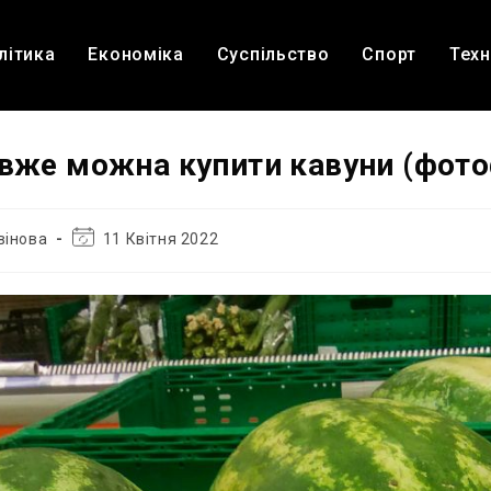
літика
Економіка
Суспільство
Спорт
Техн
 вже можна купити кавуни (фот
Остання
вінова
11 Квітня 2022
зміна
запису: