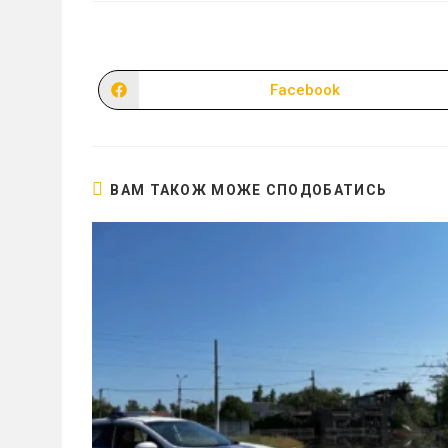
Facebook
Відкрити
в
новому
вікні
ВАМ ТАКОЖ МОЖЕ СПОДОБАТИСЬ