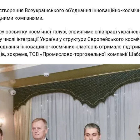
створення Всеукраїнського об’єднання інноваційно-космічн
дними компаніями.
ьсу розвитку космічної галузі, сприятиме співпраці україн
му числі інтеграції України у структури Європейського косм
’єднання інноваційно-космічних кластерів отримало підтри
ців, зокрема, ТОВ «Промислово-торговельної компанії Шабо