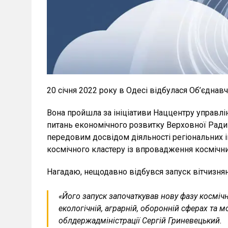
20 січня 2022 року в Одесі відбулася Об’єднав
Вона пройшла за ініціативи Наццентру управлі
питань економічного розвитку Верховної Ради 
передовим досвідом діяльності регіональних 
космічного кластеру із впровадження космічних
Нагадаю, нещодавно відбувся запуск вітчизняно
«Його запуск започаткував нову фазу космічн
екологічній, аграрній, оборонній сферах та 
облдержадміністрації Сергій Гриневецький.