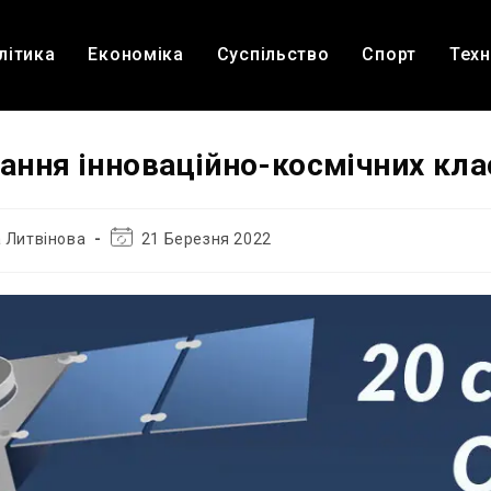
літика
Економіка
Суспільство
Спорт
Техн
нання інноваційно-космічних кла
Остання
 Литвінова
21 Березня 2022
зміна
запису: