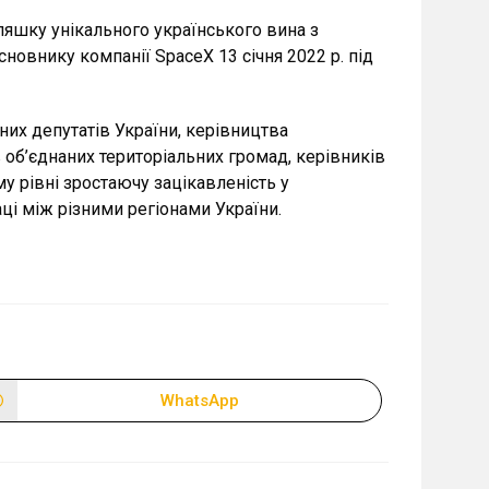
ляшку унікального українського вина з
сновнику компанії SpaceХ 13 січня 2022 р. під
них депутатів України, керівництва
об’єднаних територіальних громад, керівників
у рівні зростаючу зацікавленість у
аці між різними регіонами України.
WhatsApp
Відкрити
в
новому
вікні