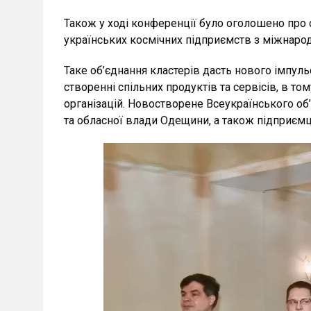
Також у ході конференції було оголошено про 
українських космічних підприємств з міжнаро
Таке об’єднання кластерів дасть нового імпул
створенні спільних продуктів та сервісів, в то
організацій. Новостворене Всеукраїнського об
та обласної влади Одещини, а також підприєм