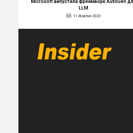
Microsoft випустила фреймворк AutoGen д
LLM
11 Жовтня 2023