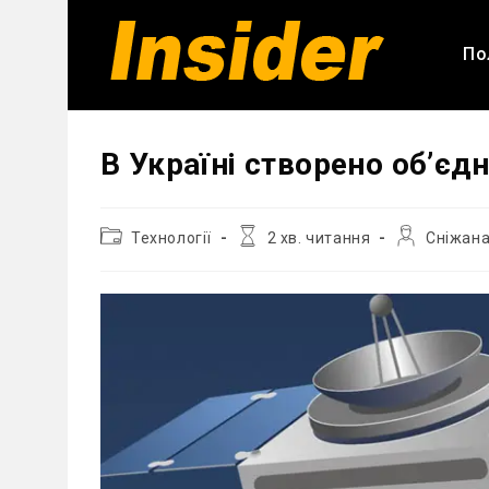
Перейти
до
По
вмісту
В Україні створено об’єд
Категорія
Час
Автор
Технології
2 хв. читання
Сніжана
запису:
читання:
запису: