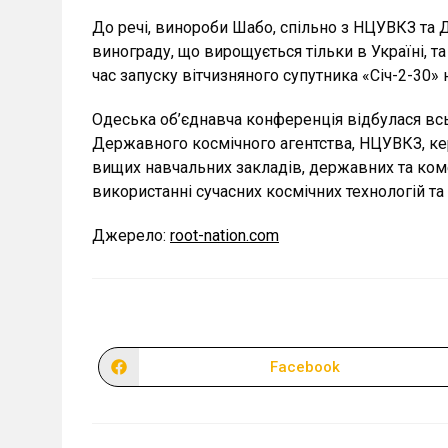
До речі, винороби Шабо, спільно з НЦУВКЗ та 
винограду, що вирощується тільки в Україні, т
час запуску вітчизняного супутника «Січ-2-30» 
Одеська об’єднавча конференція відбулася всьо
Державного космічного агентства, НЦУВКЗ, кер
вищих навчальних закладів, державних та коме
використанні сучасних космічних технологій та
Джерело:
root-nation.com
Facebook
Відкрити
в
новому
вікні