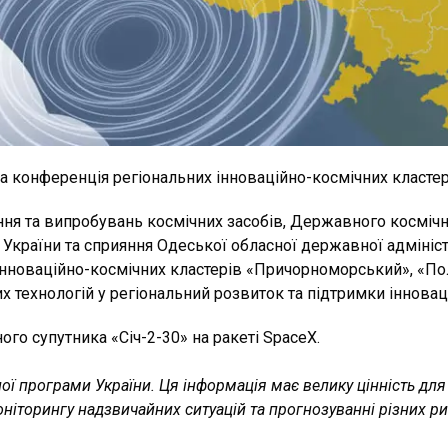
ча конференція регіональних інноваційно-космічних кластер
ння та випробувань космічних засобів, Державного космічно
України та сприяння Одеської обласної державної адмініст
інноваційно-космічних кластерів «Причорноморський», «По
 технологій у регіональний розвиток та підтримки інновацій
го супутника «Січ-2-30» на ракеті SpaceX.
ої програми України. Ця інформація має велику цінність для 
моніторингу надзвичайних ситуацій та прогнозуванні різних ри