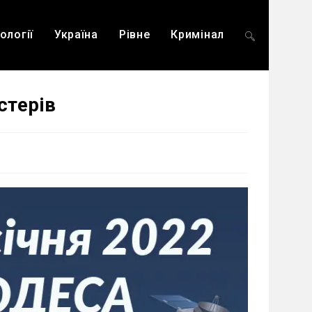
ології
Україна
Рівне
Кримінал
Перемкнути
стерів
пошук
на
веб-