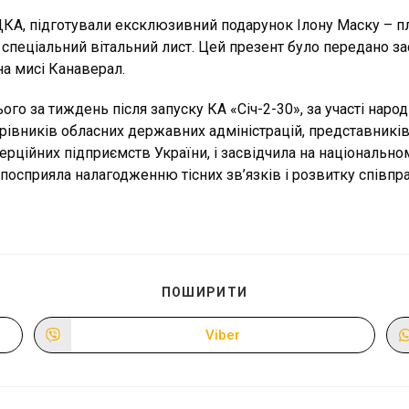
ДКА, підготували ексклюзивний подарунок Ілону Маску – п
а спеціальний вітальний лист. Цей презент було передано за
на мисі Канаверал.
го за тиждень після запуску КА «Січ-2-30», за участі народ
івників обласних державних адміністрацій, представників 
рційних підприємств України, і засвідчила на національном
 посприяла налагодженню тісних зв’язків і розвитку співпр
ПОДІЛІТЬСЯ
ПОШИРИТИ
ЦИМ
ВМІСТОМ
Viber
Відкрити
в
новому
вікні