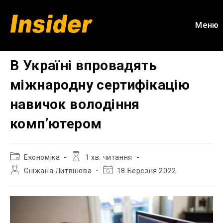
Перейти
до
Меню
вмісту
В Україні впровадять
міжнародну сертифікацію
навичок володіння
комп’ютером
Категорія
Час
Економіка
1 хв. читання
запису:
читання:
Автор
Остання
Сніжана Литвінова
18 Березня 2022
запису:
зміна
запису: