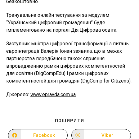
безкоштовно.
Тренувальне онлайн тестування за модулем
“Український цифровий громадянин” буде
імплементовано на порталі Дія.Цифрова освіта.
Заступник мністра цифрової трансформації з питань
євроінтеграції Валерія Іонан заявила, що в межах
партнерства передбачено також сприяння
впровадженню рамки цифрових компетентностей
для освітян (DigCompEdu) і рамки цифрових
компетентностей для громадян (DigComp for Citizens).
Джерело:
www.epravda.com.ua
ПОДІЛІТЬСЯ
ПОШИРИТИ
ЦИМ
ВМІСТОМ
Facebook
Viber
Відкрити
Відкрити