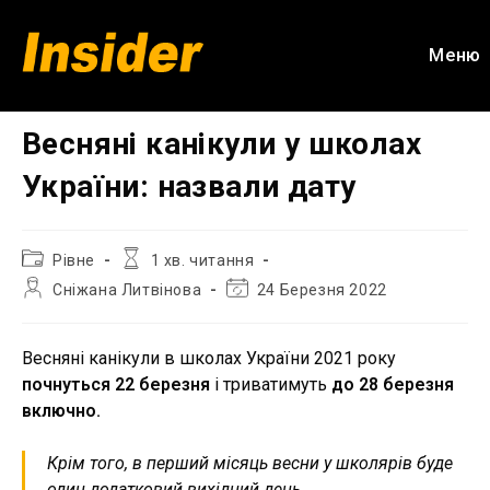
Перейти
до
Меню
вмісту
Весняні канікули у школах
України: назвали дату
Категорія
Час
Рівне
1 хв. читання
запису:
читання:
Автор
Остання
Сніжана Литвінова
24 Березня 2022
запису:
зміна
запису:
Весняні канікули в школах України 2021 року
почнуться 22 березня
і триватимуть
до 28 березня
включно.
Крім того, в перший місяць весни у школярів буде
один додатковий вихідний день.