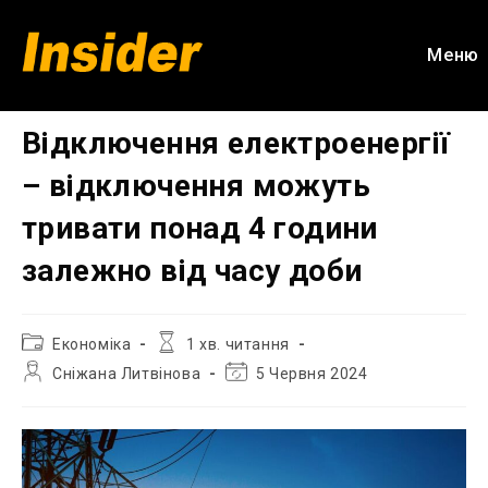
Перейти
до
Меню
вмісту
Відключення електроенергії
– відключення можуть
тривати понад 4 години
залежно від часу доби
Категорія
Час
Економіка
1 хв. читання
запису:
читання:
Автор
Остання
Сніжана Литвінова
5 Червня 2024
запису:
зміна
запису: