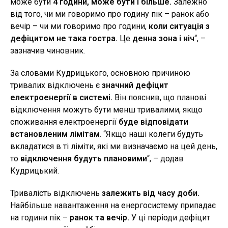
може бути
4 години, може бути і більше.
Залежно
від того, чи ми говоримо про годину пік – ранок або
вечір – чи ми говоримо про години,
коли ситуація з
дефіцитом не така гостра.
Це
денна зона і ніч
“, –
зазначив чиновник.
За словами Кудрицького, основною причиною
тривалих відключень є
значний дефіцит
електроенергії в системі.
Він пояснив, що планові
відключення можуть бути менш тривалими, якщо
споживання електроенергії
буде відповідати
встановленим лімітам
. “Якщо наші колеги будуть
вкладатися в ті ліміти, які ми визначаємо на цей день,
то
відключення будуть плановими
“, – додав
Кудрицький.
Тривалість відключень
залежить від часу доби.
Найбільше навантаження на енергосистему припадає
на години пік –
ранок та вечір.
У ці періоди дефіцит