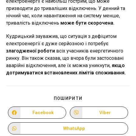
електроенергії є найбільш гострим, що може
призводити до триваліших відключень. У денний та
нічний час, коли навантаження на систему менше,
тривалість відключень
може бути скорочена.
Кудрицький зауважив, що ситуація з дефіцитом
електроенергії є дуже серйозною і потребує
злагодженої роботи
всіх учасників енергетичного
ринку. Він також сказав, що вчора були застосовані
аварійні відключення, але їх можна уникнути,
якщо
дотримуватися встановлених лімітів споживання.
ПОДІЛІТЬСЯ
ПОШИРИТИ
ЦИМ
ВМІСТОМ
Facebook
Viber
Відкрити
Відкрити
в
в
новому
новому
вікні
вікні
WhatsApp
Відкрити
в