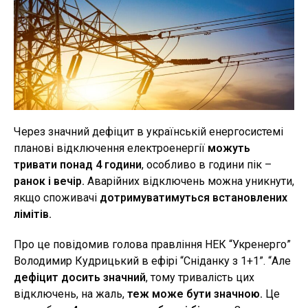
Через значний дефіцит в українській енергосистемі
планові відключення електроенергії
можуть
тривати понад 4 години
, особливо в години пік –
ранок і вечір.
Аварійних відключень можна уникнути,
якщо споживачі
дотримуватимуться встановлених
лімітів.
Про це повідомив голова правління НЕК “Укренерго”
Володимир Кудрицький в ефірі “Сніданку з 1+1”. “Але
дефіцит досить значний
, тому тривалість цих
відключень, на жаль,
теж може бути значною.
Це