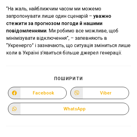
“На жаль, найближчим часом ми можемо
запропонувати лише один сценарій –
уважно
стежити за прогнозом погоди й нашими
повідомленнями
. Ми робимо все можливе, щоб
мінімізувати відключення”, – запевняють в
“Укренерго” і зазначають, що ситуація зміниться лише
коли в Україні з’явиться більше джерел генерації.
ПОДІЛІТЬСЯ
ПОШИРИТИ
ЦИМ
ВМІСТОМ
Facebook
Viber
Відкрити
Відкрити
в
в
новому
новому
вікні
вікні
WhatsApp
Відкрити
в
новому
вікні