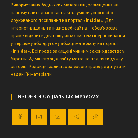
Використання будь-яких матеріалів, розміщених на
нашому сайті, дозволяється за умови усного або
друкованого посилання на портал «
Insider
«. Для
інтернет-видань та інших веб-сайтів – обов’язкове
пряме відкрите для пошукових систем гіперпосилання
у першому або другому абзаці матеріалу на портал
«
Insider
«. Всі права захищені чинним законодавством
України. Адміністрація сайту може не поділяти думку
авторів. Редакція залишає за собою право редагувати
надані їй матеріали.
INSIDER В Соціальних Мережах
Opens
Opens
Opens
Opens
Opens
in
in
in
in
in