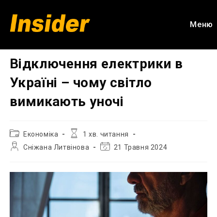
Перейти
до
Меню
вмісту
Відключення електрики в
Україні – чому світло
вимикають уночі
Категорія
Час
Економіка
1 хв. читання
запису:
читання:
Автор
Остання
Сніжана Литвінова
21 Травня 2024
запису:
зміна
запису: