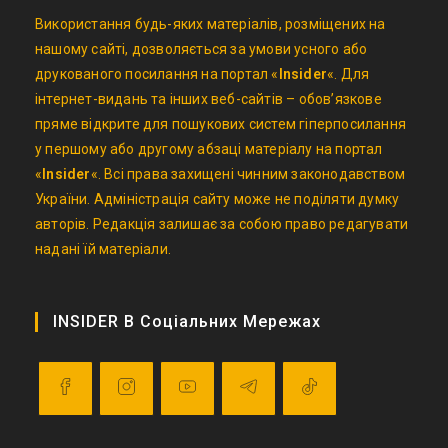
Використання будь-яких матеріалів, розміщених на
нашому сайті, дозволяється за умови усного або
друкованого посилання на портал «
Insider
«. Для
інтернет-видань та інших веб-сайтів – обов’язкове
пряме відкрите для пошукових систем гіперпосилання
у першому або другому абзаці матеріалу на портал
«
Insider
«. Всі права захищені чинним законодавством
України. Адміністрація сайту може не поділяти думку
авторів. Редакція залишає за собою право редагувати
надані їй матеріали.
INSIDER В Соціальних Мережах
Opens
Opens
Opens
Opens
Opens