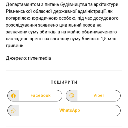
Департаментом з питань будівництва та архітектури
Рівненської обласної державної адміністрації, як
потерпілою юридичною особою, під час досудового
розслідування заявлено цивільний позов на
зазначену суму збитків, а на майно обвинуваченого
накладено арешт на загальну суму близько 1,5 млн
гривень.
Джерело:
rivne.media
ПОДІЛІТЬСЯ
ПОШИРИТИ
ЦИМ
ВМІСТОМ
Facebook
Viber
Відкрити
Відкрити
в
в
новому
новому
вікні
вікні
WhatsApp
Відкрити
в
новому
вікні