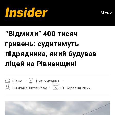
Перейти
до
Меню
вмісту
“Відмили” 400 тисяч
гривень: судитимуть
підрядника, який будував
ліцей на Рівненщині
Категорія
Час
Рівне
1 хв. читання
запису:
читання:
Автор
Остання
Сніжана Литвінова
31 Березня 2022
запису:
зміна
запису: