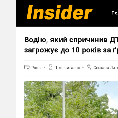
Перейти
до
По
вмісту
Водію, який спричинив ДТ
загрожує до 10 років за 
Категорія
Час
Автор
Рівне
1 хв. читання
Сніжана Лит
запису:
читання:
запису: