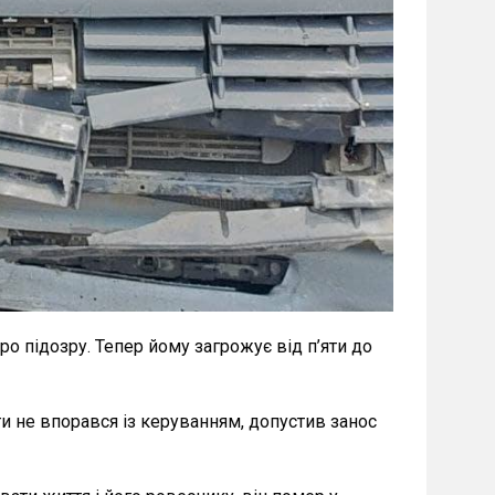
 підозру. Тепер йому загрожує від п’яти до
оги не впорався із керуванням, допустив занос