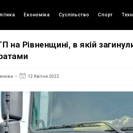
літика
Економіка
Суспільство
Спорт
Техн
П на Рівненщині, в якій загинули
ґратами
Остання
вінова
12 Квітня 2022
зміна
запису: