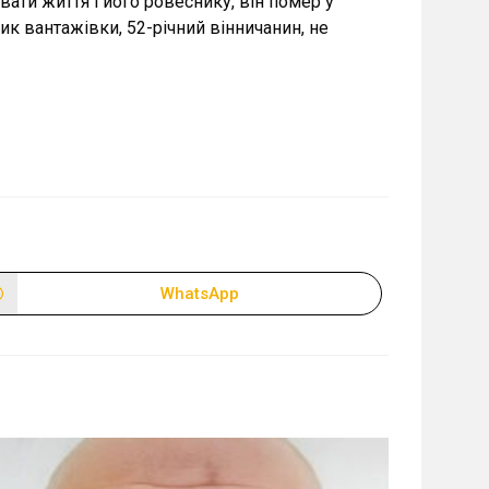
вати життя і його ровеснику, він помер у
ик вантажівки, 52-річний вінничанин, не
WhatsApp
Відкрити
в
новому
вікні