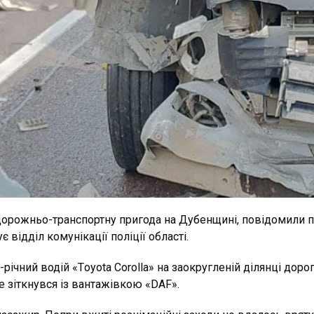
орожньо-транспортну пригода на Дубенщині, повідомили про
 відділ комунікації поліції області.
3-річний водій «Тoyota Corolla» на заокругленій ділянці дор
де зіткнувся із вантажівкою «DAF».