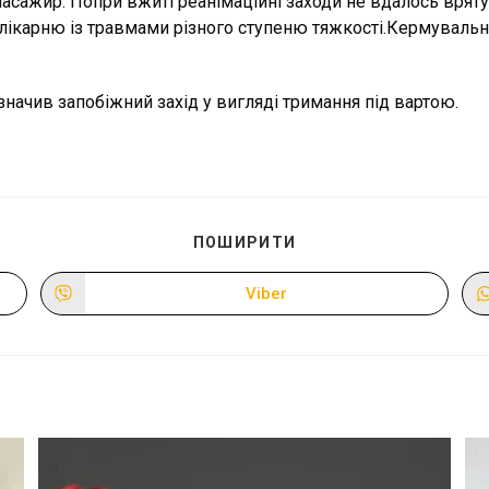
 пасажир. Попри вжиті реанімаційні заходи не вдалось вряту
 лікарню із травмами різного ступеню тяжкості.Кермувальн
изначив запобіжний захід у вигляді тримання під вартою.
ПОДІЛІТЬСЯ
ПОШИРИТИ
ЦИМ
ВМІСТОМ
Viber
Відкрити
в
новому
вікні