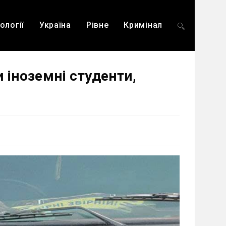
ології
Україна
Рівне
Кримінал
Перемкнути
 іноземні студенти,
пошук
на
веб-