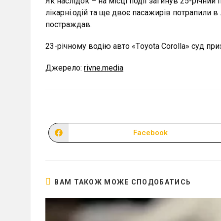
Як наслідок – на місці події загинув 25-річний
лікарні.одій та ще двоє пасажирів потрапили в
постраждав.
23-річному водію авто «Тoyota Corolla» суд пр
Джерело:
rivne.media
Facebook
Відкрити
в
новому
вікні
ВАМ ТАКОЖ МОЖЕ СПОДОБАТИСЬ