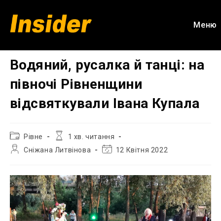
Перейти
до
Меню
вмісту
Водяний, русалка й танці: на
півночі Рівненщини
відсвяткували Івана Купала
Категорія
Час
Рівне
1 хв. читання
запису:
читання:
Автор
Остання
Сніжана Литвінова
12 Квітня 2022
запису:
зміна
запису: