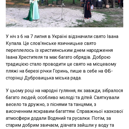
У ніч з 6 на 7 липня в Україні відзначили свято Івана
Купала. Це слов’янське язичницьке свято
переплелось із християнським днем народження
Івана Хрестителя та має багато обрядів. Доброю
традицією стало проводити це свято на місцевому
пляжі на березі річки Горинь, пише в себе на ФБ-
сторінці Дубровицька міська рада.
У цьому році на народні гуляння, як завжди, зібралося
багато людей, особливо молоді та дітей. Святкували
весело та дружно, з піснями та танцями, з
височенним яскравим багаттям. Справжньої казкової
атмосфери додали Водяний та русалки. Потім, за
старим добрим звичаєм, дівчата зайшли у воду та