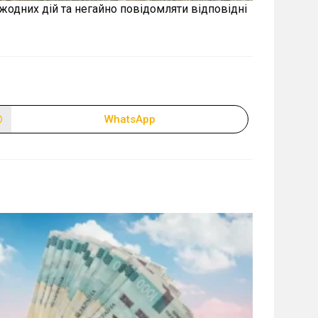
жодних дій та негайно повідомляти відповідні
WhatsApp
Відкрити
в
новому
вікні