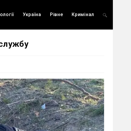
ології
Україна
Рівне
Кримінал
Перемкнути
 службу
пошук
на
веб-