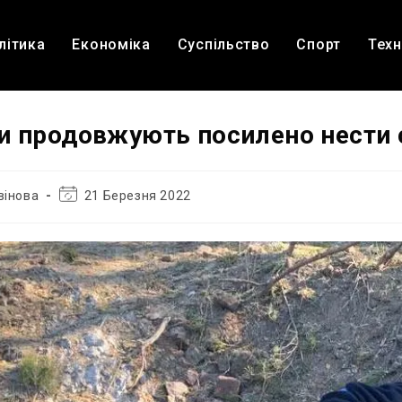
літика
Економіка
Суспільство
Спорт
Техн
ни продовжують посилено нести
Остання
вінова
21 Березня 2022
зміна
запису: