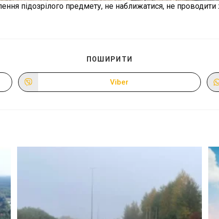
лення підозрілого предмету, не наближатися, не проводити 
ПОДІЛІТЬСЯ
ПОШИРИТИ
ЦИМ
ВМІСТОМ
Viber
Відкрити
в
новому
вікні