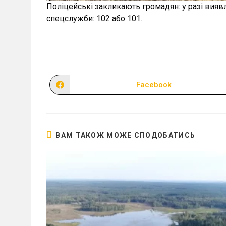
Поліцейські закликають громадян: у разі вияв
спецслужби: 102 або 101.
Facebook
Відкрити
в
новому
вікні
ВАМ ТАКОЖ МОЖЕ СПОДОБАТИСЬ