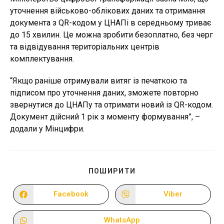
уточнення військово-облікових даних та отримання
документа з QR-кодом у ЦНАПі в середньому триває
до 15 хвилин. Це можна зробити безоплатно, без черг
та відвідування територіальних центрів
комплектування.
“Якщо раніше отримували витяг із печаткою та
підписом про уточнення даних, зможете повторно
звернутися до ЦНАПу та отримати новий із QR-кодом.
Документ дійсний 1 рік з моменту формування”, –
додали у Мінцифри.
ПОДІЛІТЬСЯ
ПОШИРИТИ
ЦИМ
ВМІСТОМ
Facebook
Viber
Відкрити
Відкрити
в
в
новому
новому
вікні
вікні
WhatsApp
Відкрити