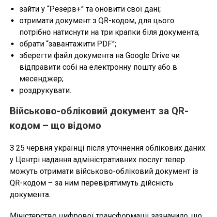
зайти у “Резерв+” та оновити свої дані;
отримати документ з QR-кодом, для цього
потрібно натиснути на три крапки біля документа;
обрати “завантажити PDF”;
зберегти файл документа на Google Drive чи
відправити собі на електронну пошту або в
месенджер;
роздрукувати.
Військово-обліковий документ за QR-
кодом – що відомо
З 25 червня українці після уточнення облікових даних
у Центрі надання адміністративних послуг тепер
можуть отримати військово-обліковий документ із
QR-кодом – за ним перевірятимуть дійсність
документа.
Міністерство цифрової трансформації зазначило, що