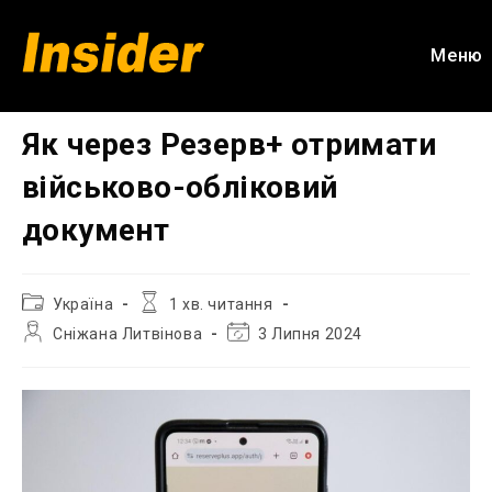
Перейти
до
Меню
вмісту
Як через Резерв+ отримати
військово-обліковий
документ
Категорія
Час
Україна
1 хв. читання
запису:
читання:
Автор
Остання
Сніжана Литвінова
3 Липня 2024
запису:
зміна
запису: