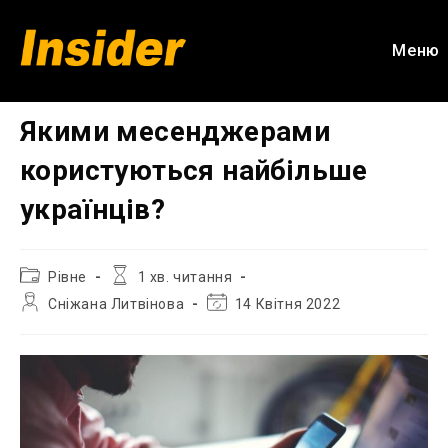
Перейти
до
Меню
вмісту
Якими месенджерами
користуються найбільше
українців?
Категорія
Час
Рівне
1 хв. читання
запису:
читання:
Автор
Остання
Сніжана Литвінова
14 Квітня 2022
запису:
зміна
запису: