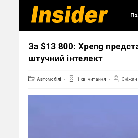
Перейти
до
По
вмісту
За $13 800: Xpeng предст
штучний інтелект
Категорія
Час
Автор
Автомобілі
1 хв. читання
Сніжан
запису:
читання:
запису: