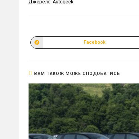
Джерело:
Autogeek
Facebook
Відкрити
в
новому
вікні
ВАМ ТАКОЖ МОЖЕ СПОДОБАТИСЬ