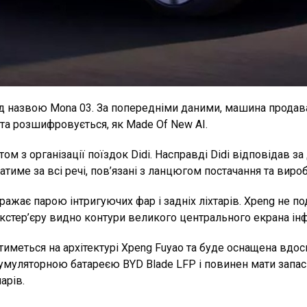
д назвою Mona 03. За попередніми даними, машина продав
 та розшифровується, як Made Of New AI.
м з організації поїздок Didi. Насправді Didi відповідав за 
тиме за всі речі, пов’язані з ланцюгом постачання та вир
ажає парою інтригуючих фар і задніх ліхтарів. Xpeng не п
екстер’єру видно контури великого центрального екрана і
тиметься на архітектурі Xpeng Fuyao та буде оснащена вд
умуляторною батареєю BYD Blade LFP і повинен мати запас х
арів.