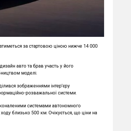
атиметься за стартовою ціною нижче 14 000
дизайн авто та брав участь у його
обництвом моделі.
оділився зображеннями інтер’єру
нформаційно-розважальної системи.
осконаленими системами автономного
оду близько 500 км. Очікується, що ціни на