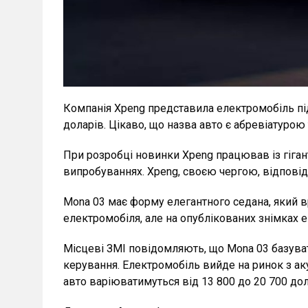
Компанія Xpeng представила електромобіль пі
доларів. Цікаво, що назва авто є абревіатурою
При розробці новинки Xpeng працював із гіганто
випробуваннях. Xpeng, своєю чергою, відповіда
Mona 03 має форму елегантного седана, який вр
електромобіля, але на опублікованих знімках 
Місцеві ЗМІ повідомляють, що Mona 03 базува
керування. Електромобіль вийде на ринок з ак
авто варіюватимуться від 13 800 до 20 700 дол