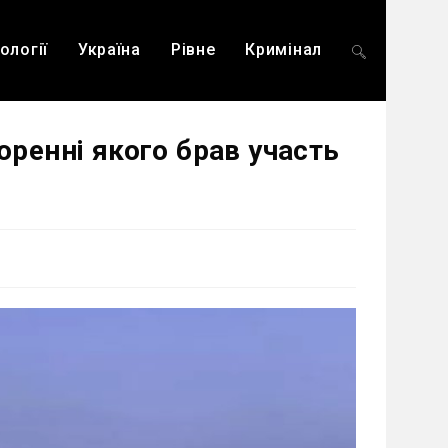
ології
Україна
Рівне
Кримінал
Перемкнути
оренні якого брав участь
пошук
на
веб-