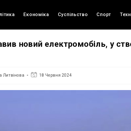
літика
Економіка
Суспільство
Спорт
Техн
авив новий електромобіль, у ств
Остання
а Литвінова
18 Червня 2024
зміна
запису: