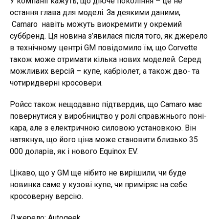
У компанії кажуть, що діюче покоління – це не
остання глава для моделі. За деякими даними,
Camaro навіть можуть виокремити у окремий
суббренд. Ця новина з’явилася після того, як джерело
в технічному центрі GM повідомило їм, що Corvette
також може отримати кілька нових моделей. Серед
можливих версій – купе, кабріолет, а також дво- та
чотиридверні кросовери.
Ройсс також нещодавно підтвердив, що Camaro має
повернутися у виробництво у ролі справжнього поні-
кара, але з електричною силовою установкою. Він
натякнув, що його ціна може становити близько 35
000 доларів, як і нового Equinox EV.
Цікаво, що у GM ще нібито не вирішили, чи буде
новинка саме у кузові купе, чи приміряє на себе
кросоверну версію.
Джерело:
Autogeek