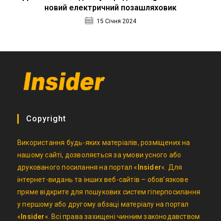
новий електричний позашляховик
15 Січня 2024
Copyright
Використання будь-яких матеріалів, розміщених на
нашому сайті, дозволяється за умови усного або
друкованого посилання на портал «
Insider
«. Для
інтернет-видань та інших веб-сайтів – обов’язкове
пряме відкрите для пошукових систем гіперпосилання
у першому або другому абзаці матеріалу на портал
«
Insider
«. Всі права захищені чинним законодавством