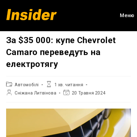
Перейти
до
Меню
вмісту
За $35 000: купе Chevrolet
Camaro переведуть на
електротягу
Категорія
Час
Автомобілі
1 хв. читання
запису:
читання:
Автор
Остання
Сніжана Литвінова
20 Травня 2024
запису:
зміна
запису: