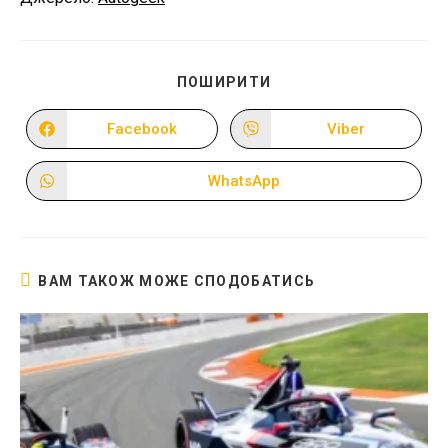
ПОДІЛІТЬСЯ
ПОШИРИТИ
ЦИМ
ВМІСТОМ
Facebook
Viber
Відкрити
Відкрити
в
в
новому
новому
вікні
вікні
WhatsApp
Відкрити
в
новому
вікні
ВАМ ТАКОЖ МОЖЕ СПОДОБАТИСЬ