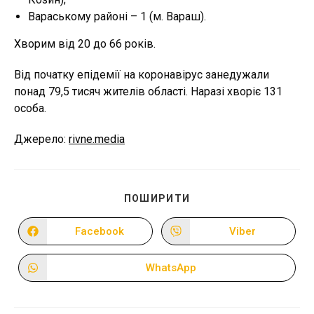
Вараському районі – 1 (м. Вараш).
Хворим від 20 до 66 років.
Від початку епідемії на коронавірус занедужали
понад 79,5 тисяч жителів області. Наразі хворіє 131
особа.
Джерело:
rivne.media
ПОДІЛІТЬСЯ
ПОШИРИТИ
ЦИМ
ВМІСТОМ
Facebook
Viber
Відкрити
Відкрити
в
в
новому
новому
вікні
вікні
WhatsApp
Відкрити
в
новому
вікні