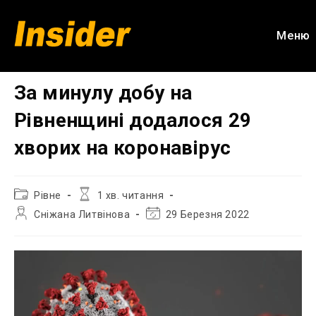
Перейти
до
Меню
вмісту
За минулу добу на
Рівненщині додалося 29
хворих на коронавірус
Категорія
Час
Рівне
1 хв. читання
запису:
читання:
Автор
Остання
Сніжана Литвінова
29 Березня 2022
запису:
зміна
запису: