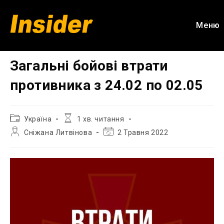
Перейти
до
Меню
вмісту
Загальні бойові втрати
противника з 24.02 по 02.05
Категорія
Час
Україна
1 хв. читання
запису:
читання:
Автор
Остання
Сніжана Литвінова
2 Травня 2022
запису:
зміна
запису: