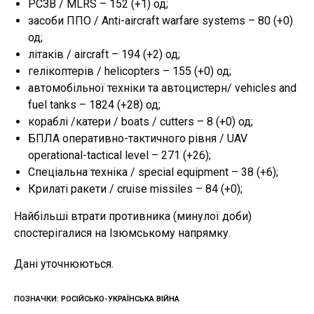
РСЗВ / MLRS – 152 (+1) од;
засоби ППО / Anti-aircraft warfare systems – 80 (+0)
од;
літаків / aircraft – 194 (+2) од;
гелікоптерів / helicopters – 155 (+0) од;
автомобільної техніки та автоцистерн/ vehicles and
fuel tanks – 1824 (+28) од;
кораблі /катери / boats / cutters – 8 (+0) од;
БПЛА оперативно-тактичного рівня / UAV
operational-tactical level – 271 (+26);
Спеціальна техніка / special equipment – 38 (+6);
Крилаті ракети / cruise missiles – 84 (+0);
Найбільші втрати противника (минулої доби)
спостерігалися на Ізюмському напрямку.
Дані уточнюються.
ПОЗНАЧКИ
:
РОСІЙСЬКО-УКРАЇНСЬКА ВІЙНА