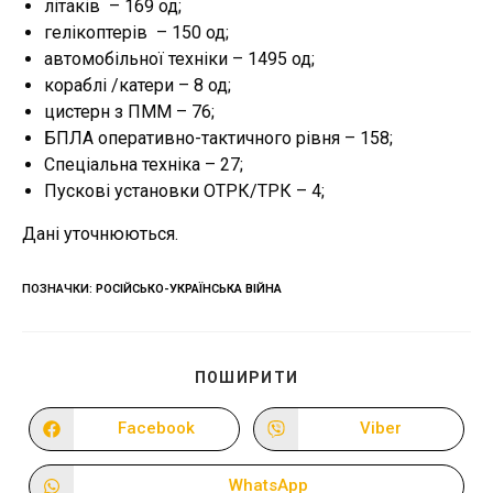
літаків – 169 од;
гелікоптерів – 150 од;
автомобільної техніки – 1495 од;
кораблі /катери – 8 од;
цистерн з ПММ – 76;
БПЛА оперативно-тактичного рівня – 158;
Спеціальна техніка – 27;
Пускові установки ОТРК/ТРК – 4;
Дані уточнюються.
ПОЗНАЧКИ
:
РОСІЙСЬКО-УКРАЇНСЬКА ВІЙНА
ПОДІЛІТЬСЯ
ПОШИРИТИ
ЦИМ
ВМІСТОМ
Facebook
Viber
Відкрити
Відкрити
в
в
новому
новому
вікні
вікні
WhatsApp
Відкрити