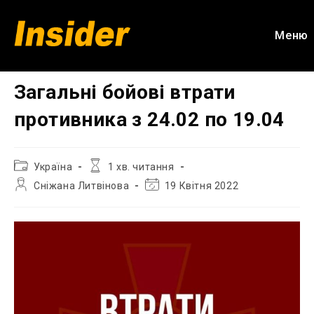
Перейти
до
Меню
вмісту
Загальні бойові втрати
противника з 24.02 по 19.04
Категорія
Час
Україна
1 хв. читання
запису:
читання:
Автор
Остання
Сніжана Литвінова
19 Квітня 2022
запису:
зміна
запису: