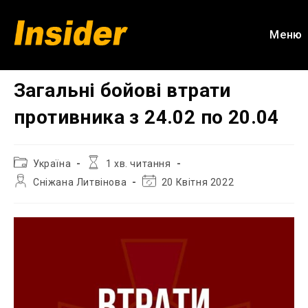
Перейти
до
Меню
вмісту
Загальні бойові втрати
противника з 24.02 по 20.04
Категорія
Час
Україна
1 хв. читання
запису:
читання:
Автор
Остання
Сніжана Литвінова
20 Квітня 2022
запису:
зміна
запису: