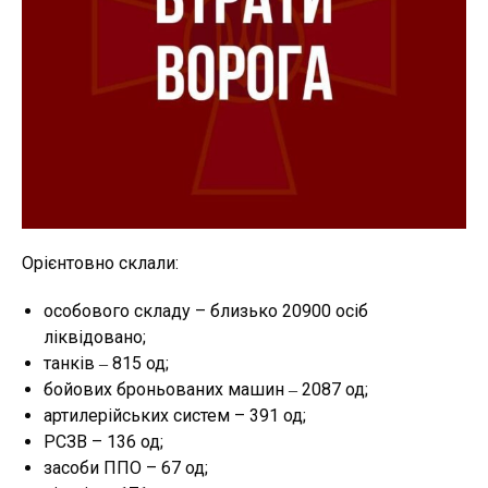
Орієнтовно склали:
особового складу – близько 20900 осіб
ліквідовано;
танків ‒ 815 од;
бойових броньованих машин ‒ 2087 од;
артилерійських систем – 391 од;
РСЗВ – 136 од;
засоби ППО – 67 од;