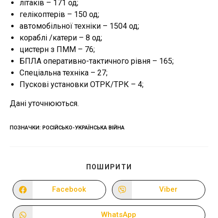
літаків – 171 од;
гелікоптерів – 150 од;
автомобільної техніки – 1504 од;
кораблі /катери – 8 од;
цистерн з ПММ – 76;
БПЛА оперативно-тактичного рівня – 165;
Спеціальна техніка – 27;
Пускові установки ОТРК/ТРК – 4;
Дані уточнюються.
ПОЗНАЧКИ
:
РОСІЙСЬКО-УКРАЇНСЬКА ВІЙНА
ПОДІЛІТЬСЯ
ПОШИРИТИ
ЦИМ
ВМІСТОМ
Facebook
Viber
Відкрити
Відкрити
в
в
новому
новому
вікні
вікні
WhatsApp
Відкрити