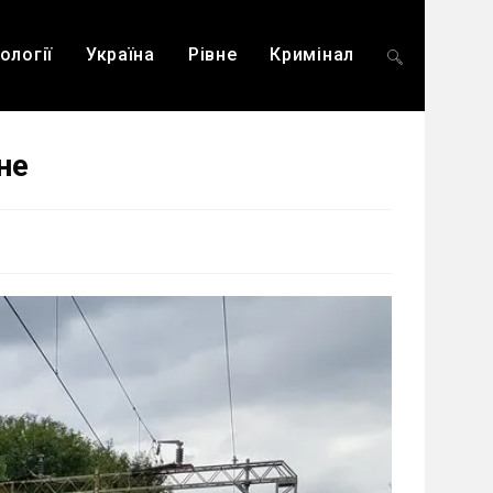
ології
Україна
Рівне
Кримінал
Перемкнути
не
пошук
на
веб-