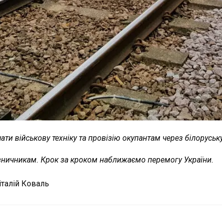
ати військову техніку та провізію окупантам через білоруськ
ізничникам. Крок за кроком наближаємо перемогу України.
італій Коваль