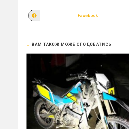
Facebook
Відкрити
в
новому
вікні
ВАМ ТАКОЖ МОЖЕ СПОДОБАТИСЬ