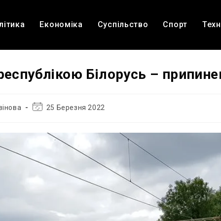
літика
Економіка
Суспільство
Спорт
Техн
республікою Білорусь – припине
Остання
вінова
25 Березня 2022
зміна
запису: