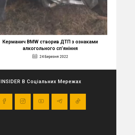
Керманич BMW створив ДТП з ознаками
алкогольного сп’яніння
24 Березня 2022
INSIDER В Соціальних Мережах
pens
Opens
Opens
Opens
Opens
in
in
in
in
a
a
a
a