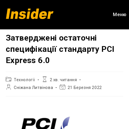
Перейти
до
Меню
вмісту
Затверджені остаточні
специфікації стандарту PCI
Express 6.0
Категорія
Час
Технології
2 хв. читання
запису:
читання:
Автор
Остання
Сніжана Литвінова
21 Березня 2022
запису:
зміна
запису: