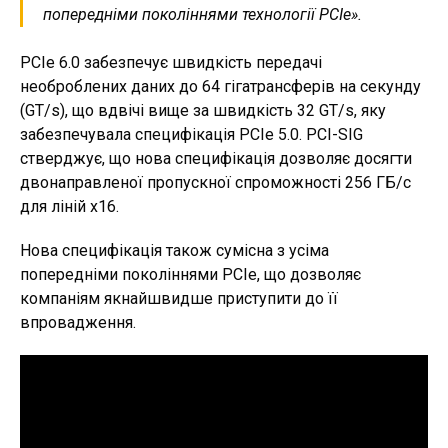
попередніми поколіннями технології PCIe».
PCIe 6.0 забезпечує швидкість передачі
необроблених даних до 64 гігатрансферів на секунду
(GT/s), що вдвічі вище за швидкість 32 GT/s, яку
забезпечувала специфікація PCIe 5.0. PCI-SIG
стверджує, що нова специфікація дозволяє досягти
двонаправленої пропускної спроможності 256 ГБ/с
для ліній x16.
Нова специфікація також сумісна з усіма
попередніми поколіннями PCIe, що дозволяє
компаніям якнайшвидше приступити до її
впровадження.