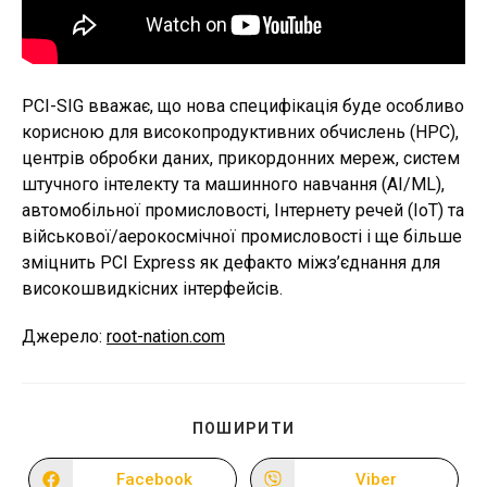
PCI-SIG вважає, що нова специфікація буде особливо
корисною для високопродуктивних обчислень (HPC),
центрів обробки даних, прикордонних мереж, систем
штучного інтелекту та машинного навчання (AI/ML),
автомобільної промисловості, Інтернету речей (IoT) та
військової/аерокосмічної промисловості і ще більше
зміцнить PCI Express як дефакто міжз’єднання для
високошвидкісних інтерфейсів.
Джерело:
root-nation.com
ПОДІЛІТЬСЯ
ПОШИРИТИ
ЦИМ
ВМІСТОМ
Facebook
Viber
Відкрити
Відкрити