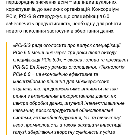
першорядне значення всім – від індивідуальних
користувачів до великих організацій. Консорціум
PCIe, PCI-SIG стверджує, що специфікація 6.0
забезпечить продуктивність, необхідну для роботи
нового покоління застосунків зберігання даних.
«PCI-SIG рада оголосити про випуск специфікації
PCIe 6.0 менш ніж через три роки після виходу
специфікації PCIe 5.0», – сказав голова та президент
PCI-SIG Ел Янес у рамках оголошення. «Технологія
PCIe 6.0 – це економічно ефективне та
масштабоване рішення для міжмережевих
з’єднань, яке продовжуватиме впливати на такі
ринки з інтенсивним використанням даних, як
центри обробки даних, штучний інтелект/машинне
навчання, високопродуктивні обчислювальні
системи, автомобілебудування, IoT та військова/
аеро промисловість, а також захищати інвестиції
галузі, зберігаючи зворотну сумісність з усіма