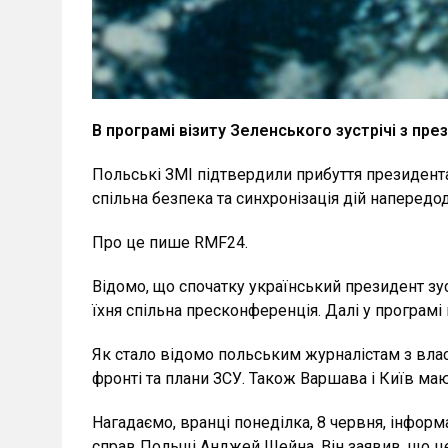
В програмі візиту Зеленського зустрічі з пр
Польські ЗМІ підтвердили прибуття президента
спільна безпека та синхронізація дій напередод
Про це пише RMF24.
Відомо, що спочатку український президент зус
їхня спільна пресконференція. Далі у програ
Як стало відомо польським журналістам з вла
фронті та плани ЗСУ. Також Варшава і Київ ма
Нагадаємо, вранці понеділка, 8 червня, інфор
справ Польщі Анджей Шейна. Він заявив, що це 