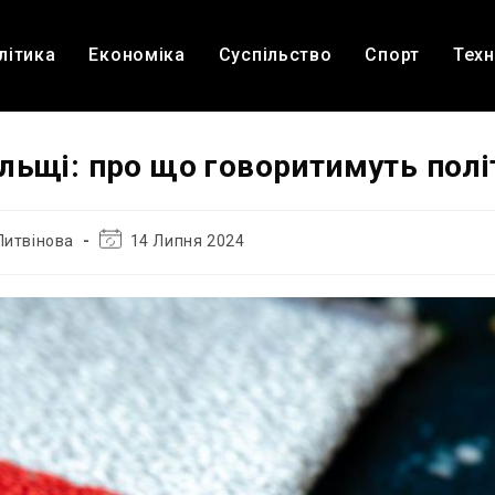
літика
Економіка
Суспільство
Спорт
Техн
льщі: про що говоритимуть полі
Остання
Литвінова
14 Липня 2024
зміна
запису: