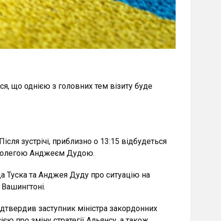
я, що однією з головних тем візиту буде
сля зустрічі, приблизно о 13:15 відбудеться
м колегою Анджеєм Дудою.
 Туска та Анджея Дуду про ситуацію на
 Вашингтоні.
ідтвердив заступник міністра закордонних
єю про зміну стратегії Альянсу, а також