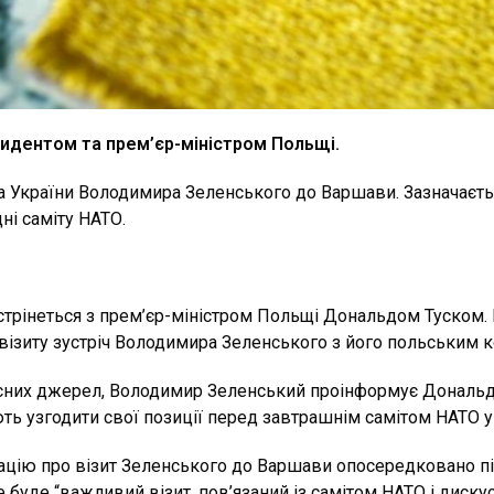
езидентом та прем’єр-міністром Польщі.
 України Володимира Зеленського до Варшави. Зазначаєтьс
ні саміту НАТО.
трінеться з прем’єр-міністром Польщі Дональдом Туском. Пі
мі візиту зустріч Володимира Зеленського з його польськи
сних джерел, Володимир Зеленський проінформує Дональда
ють узгодити свої позиції перед завтрашнім самітом НАТО у
мацію про візит Зеленського до Варшави опосередковано п
буде “важливий візит, пов’язаний із самітом НАТО і дискусі