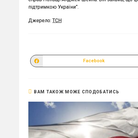
підтримкою України”.
Джерело:
ТСН
Facebook
Відкрити
в
новому
вікні
ВАМ ТАКОЖ МОЖЕ СПОДОБАТИСЬ