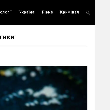
ології
Україна
Рівне
Кримінал
Перемкнути
тики
пошук
на
веб-