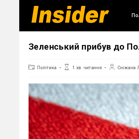
Перейти
до
По
вмісту
Зеленський прибув до По
Категорія
Час
Автор
Політика
1 хв. читання
Сніжана 
запису:
читання:
запису: