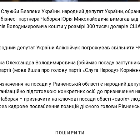
і Служби Безпеки України, народний депутат України, обран
 бізнес- партнера Чаборая Юрія Миколайовича вимагав від
алія Володимировича кошти у розмірі 300 тисяч доларів СШ
родний депутат України Аліксійчук погрожував звільнити Чу
ка Олександра Володимировича (обіймає посаду заступника 
артії (мова йшла про голову партії «Слуга Народу» Корнієн
изначення на посади у Рівненській області є народний депу
анізаційно підготовкою конкретних осіб до призначення н
 Чаборая – призначити на ключові посади обасті «своїх» л
ерез кадрове послаблення позицій діючого голови Рівненсь
ПОДІЛІТЬСЯ
ПОШИРИТИ
ЦИМ