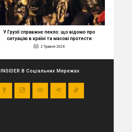
У Грузії справжнє пекло: що відомо про
ситуацію в країні та масові протести
2 Травня 2024
INSIDER В Соціальних Мережах
pens
Opens
Opens
Opens
Opens
in
in
in
in
a
a
a
a
ew
new
new
new
new
ab
tab
tab
tab
tab