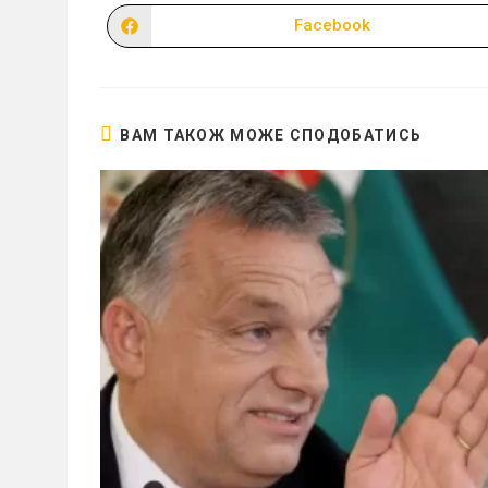
Facebook
Відкрити
в
новому
вікні
ВАМ ТАКОЖ МОЖЕ СПОДОБАТИСЬ