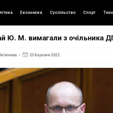
літика
Економіка
Суспільство
Спорт
Техн
рай Ю. М. вимагали з очільника 
Остання
Литвінова
23 Березня 2022
зміна
запису: