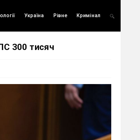
ології
Україна
Рівне
Кримінал
Перемкнути
ДПС 300 тисяч
пошук
на
веб-