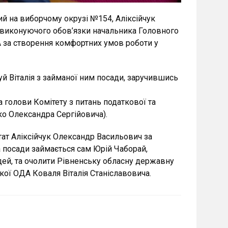
ий на виборчому окрузі №154, Аліксійчук
 виконуючого обов’язки начальника Головного
А за створення комфортних умов роботи у
й Віталія з займаної ним посади, заручившись
голови Комітету з питань податкової та
ко Олександра Сергійовича).
тат Аліксійчук Олександр Васильович за
а посади займається сам Юрій Чаборай,
юдей, та очолити Рівненську обласну державну
кої ОДА Коваля Віталія Станіславовича.