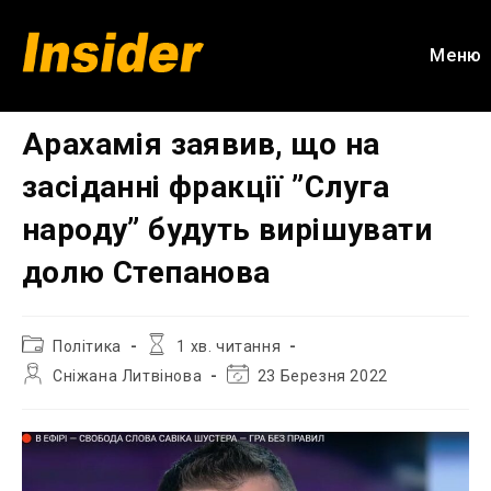
Перейти
до
Меню
вмісту
Арахамія заявив, що на
засіданні фракції ”Слуга
народу” будуть вирішувати
долю Степанова
Категорія
Час
Політика
1 хв. читання
запису:
читання:
Автор
Остання
Сніжана Литвінова
23 Березня 2022
запису:
зміна
запису: