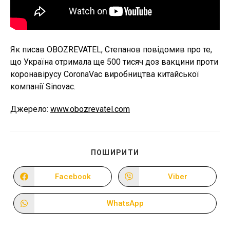
Як писав OBOZREVATEL, Степанов повідомив про те,
що Україна отримала ще 500 тисяч доз вакцини проти
коронавірусу CoronaVac виробництва китайської
компанії Sinovac.
Джерело:
www.obozrevatel.com
ПОДІЛІТЬСЯ
ПОШИРИТИ
ЦИМ
ВМІСТОМ
Facebook
Viber
Відкрити
Відкрити
в
в
новому
новому
вікні
вікні
WhatsApp
Відкрити
в
новому
вікні