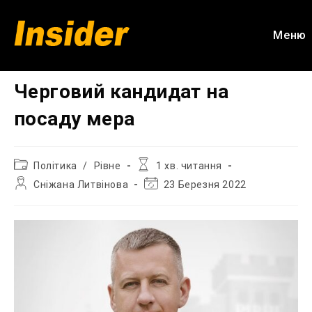
Перейти
до
Меню
вмісту
Черговий кандидат на
посаду мера
Категорія
Час
Політика
/
Рівне
1 хв. читання
запису:
читання:
Автор
Остання
Сніжана Литвінова
23 Березня 2022
запису:
зміна
запису: