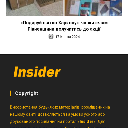
«Подаруй світло Харкову»: як жителям
Рівненщини долучитись до акції
17 Квітня 2024
Copyright
Використання будь-яких матеріалів, розміщених на
нашому сайті, дозволяється за умови усного або
друкованого посилання на портал «
Insider
«. Для