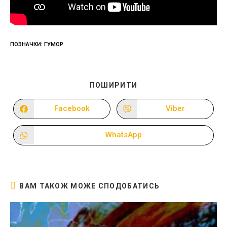
ПОЗНАЧКИ
:
ГУМОР
ПОДІЛІТЬСЯ
ПОШИРИТИ
ЦИМ
ВМІСТОМ
Facebook
Viber
Відкрити
Відкрити
в
в
новому
новому
вікні
вікні
WhatsApp
Відкрити
в
новому
вікні
ВАМ ТАКОЖ МОЖЕ СПОДОБАТИСЬ