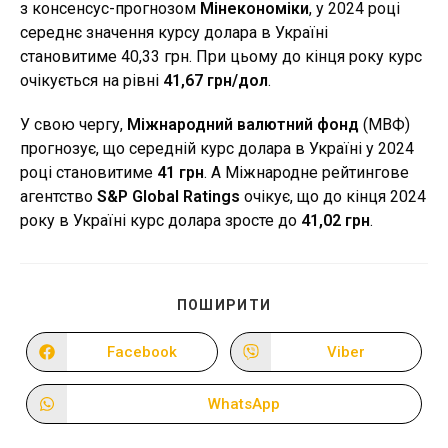
з консенсус-прогнозом
Мінекономіки
, у 2024 році
середнє значення курсу долара в Україні
становитиме 40,33 грн. При цьому до кінця року курс
очікується на рівні
41,67 грн/дол
.
У свою чергу,
Міжнародний валютний фонд
(МВФ)
прогнозує, що середній курс долара в Україні у 2024
році становитиме
41 грн
. А Міжнародне рейтингове
агентство
S&P Global Ratings
очікує, що до кінця 2024
року в Україні курс долара зросте до
41,02 грн
.
ПОДІЛІТЬСЯ
ПОШИРИТИ
ЦИМ
ВМІСТОМ
Facebook
Viber
Відкрити
Відкрити
в
в
новому
новому
вікні
вікні
WhatsApp
Відкрити
в
новому