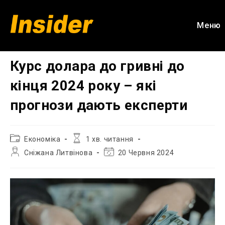
Перейти
до
Меню
вмісту
Курс долара до гривні до
кінця 2024 року – які
прогнози дають експерти
Категорія
Час
Економіка
1 хв. читання
запису:
читання:
Автор
Остання
Сніжана Литвінова
20 Червня 2024
запису:
зміна
запису: