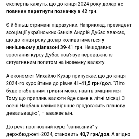
експертів кажуть, що до кінця 2024 року долар
не
повинен перетнути позначку в 42 грн
.
Є й більш стримані підрахунки. Наприклад, президент
асоціації українських банків Андрій Дубас вважає,
що до кінця року долар коливатиметься
у
нинішньому діапазоні 39-41 грн
. Нещодавнє
зростання курсу Дубас пов’язує переважно із
ситуативним попитом на іноземну валюту.
А економіст Михайло Кухар припускає, що до кінця
2024-го курс йтиме до рівня
41-41,5 грн/дол.
“Літо
буде стабільним, гривня може навіть зміцнитися.
Тому що приплив валюти йде саме в літні місяці. З
осені Нацбанк найімовірніше продовжить планову
девальвацію”, – вважає він.
До речі, прогнозний курс, “записаний” у
держбюджеті-2024, становить
40,7 грн/дол
. А згідно