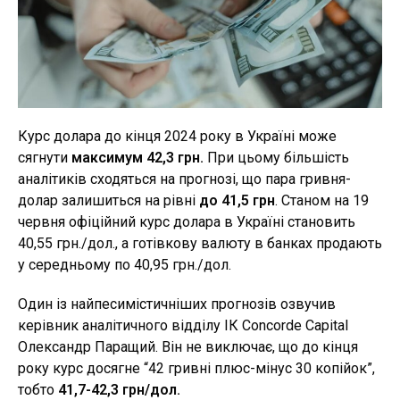
Курс долара до кінця 2024 року в Україні може
сягнути
максимум 42,3 грн.
При цьому більшість
аналітиків сходяться на прогнозі, що пара гривня-
долар залишиться на рівні
до 41,5 грн
. Станом на 19
червня офіційний курс долара в Україні становить
40,55 грн./дол., а готівкову валюту в банках продають
у середньому по 40,95 грн./дол.
Один із найпесимістичніших прогнозів озвучив
керівник аналітичного відділу ІК Concorde Capital
Олександр Паращий. Він не виключає, що до кінця
року курс досягне “42 гривні плюс-мінус 30 копійок”,
тобто
41,7-42,3 грн/дол.