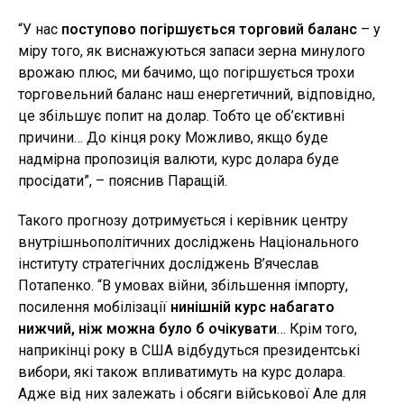
“У нас
поступово погіршується торговий баланс
– у
міру того, як виснажуються запаси зерна минулого
врожаю плюс, ми бачимо, що погіршується трохи
торговельний баланс наш енергетичний, відповідно,
це збільшує попит на долар. Тобто це об’єктивні
причини… До кінця року Можливо, якщо буде
надмірна пропозиція валюти, курс долара буде
просідати”, – пояснив Паращій.
Такого прогнозу дотримується і керівник центру
внутрішньополітичних досліджень Національного
інституту стратегічних досліджень В’ячеслав
Потапенко. “В умовах війни, збільшення імпорту,
посилення мобілізації
нинішній курс набагато
нижчий, ніж можна було б очікувати
… Крім того,
наприкінці року в США відбудуться президентські
вибори, які також впливатимуть на курс долара.
Адже від них залежать і обсяги військової Але для