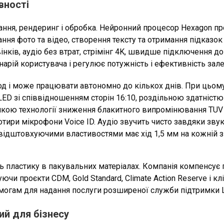
вності
ання, рендеринг і обробка. Нейронний процесор Hexagon п
ння фото та відео, створення тексту та отримання підказ
нків, аудіо без втрат, стрімінг 4K, швидше підключення до 
ценарій користувача і регулює потужність і ефективність зал
д і може працювати автономно до кількох днів. При цьому в
ED зі співвідношенням сторін 16:10, роздільною здатністю
мкою технології зниження блакитного випромінювання TUV Rh
ири мікрофони Voice ID. Аудіо звучить чисто завдяки звуко
овідштовхуючими властивостями має хід 1,5 мм на кожній з
ить пластику в пакувальних матеріалах. Компанія компенсує 
уючи проєкти CDM, Gold Standard, Climate Action Reserve і 
имогам для надання послуги розширеної служби підтримки 
ий для бізнесу