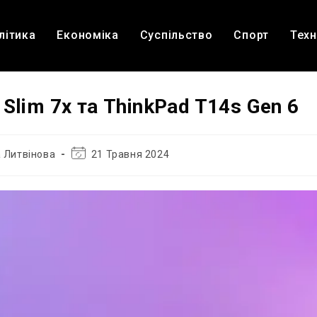
літика
Економіка
Суспільство
Спорт
Техн
Slim 7x та ThinkPad T14s Gen 6
Остання
 Литвінова
21 Травня 2024
зміна
запису: