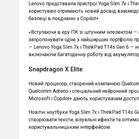
Lenovo представила пристрої Yoga Slim 7x і Thin
користувачі отримають новий досвід взаємодії
безпеці в поєднанні з Copilot+.
«Вступаючи в еру ПК зі штучним інтелектом — 
запропонувати одне з найширших портфоліо прис
— Lenovo Yoga Slim 7x і ThinkPad T14s Gen 6 — 
включаючи багатоденну роботу від акумулятор
Snapdragon X Elite
Новий процесор, створений компанією Qualcom
Qualcomm Adreno і спеціальний нейронний проц
Microsoft і Copilot+ дають користувачам дост
Новітні ноутбуки Yoga Slim 7x і ThinkPad T14
створювати тексти, візуальні ефекти та опти
користувальницьким інтерфейсом.