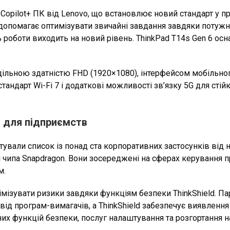
Copilot+ ПК від Lenovo, що встановлює новий стандарт у пр
ї допомагає оптимізувати звичайні завдання завдяки потуж
ть роботи виходить на новий рівень. ThinkPad T14s Gen 6 о
дільною здатністю FHD (1920×1080), інтерфейсом мобільно
стандарт Wi-Fi 7 і додаткові можливості зв’язку 5G для сті
 для підприємств
готували список із понад ста корпоративних застосунків ві
 чипа Snapdragon. Вони зосереджені на сферах керування пр
м.
імізувати ризики завдяки функціям безпеки ThinkShield. Пар
від програм-вимагачів, а ThinkShield забезпечує виявлення
их функцій безпеки, послуг налаштування та розгортання на