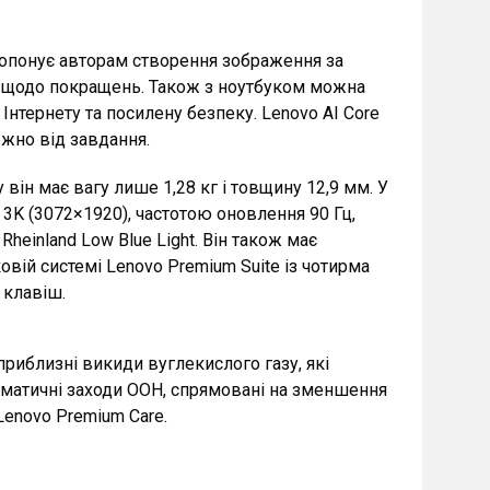
ропонує авторам створення зображення за
ок щодо покращень. Також з ноутбуком можна
Інтернету та посилену безпеку. Lenovo AI Core
ежно від завдання.
ін має вагу лише 1,28 кг і товщину 12,9 мм. У
 3K (3072×1920), частотою оновлення 90 Гц,
einland Low Blue Light. Він також має
вій системі Lenovo Premium Suite із чотирма
 клавіш.
приблизні викиди вуглекислого газу, які
кліматичні заходи ООН, спрямовані на зменшення
Lenovo Premium Care.