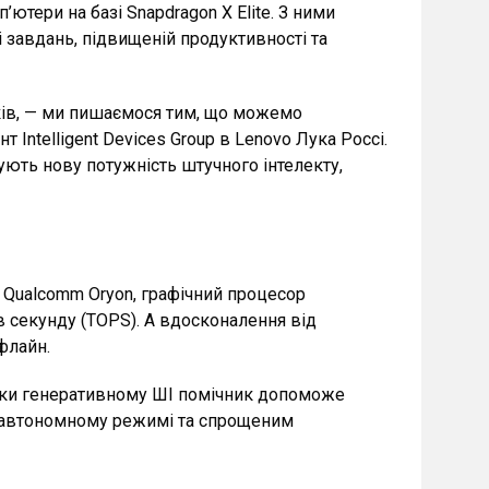
’ютери на базі Snapdragon X Elite. З ними
 завдань, підвищеній продуктивності та
оків, — ми пишаємося тим, що можемо
Intelligent Devices Group в Lenovo Лука Россі.
вують нову потужність штучного інтелекту,
 Qualcomm Oryon, графічний процесор
в секунду (TOPS). А вдосконалення від
флайн.
вдяки генеративному ШІ помічник допоможе
в автономному режимі та спрощеним