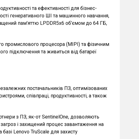
одуктивності та ефективності для бізнес-
ності генеративного ШІ та машинного навчання,
снащений пам’яттю LPDDR5x6 об’ємом до 64 ГБ,
го промислового процесора (MIPI) та фізичним
йкого підключення та живиться від батареї
д незалежних постачальників ПЗ, оптимізованих
истроями, співпраці, продуктивності, а також
тнери з ПЗ, як-от SentinelOne, дозволяють
 загроз і захищений процес завантаження на
 базі Lenovo TruScale для захисту