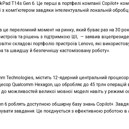
kPad T14s Gen 6. Це перші в портфелі компанії Copilot+ комп
 з комп’ютером завдяки інтелектуальній локальній обробці
а це переломний момент на ринку, який буває раз на 30 р
троїв та рішень з підтримкою ШІ, — заявив віцепрезидент 
новітні складові портфоліо пристроїв Lenovo, які використо
а та швидшу й безпечнішу кастомізовану роботу».
m Technologies, містить 12-ядерний центральний процесор
есор Qualcomm Hexagon, що обробляє до 45 трлн операцій 
уп до можливостей великої мовної моделі навіть у режимі о
s Gen 6 роблять доступною обширну базу знань Copilot+. За
мізувати завдання. Це поєднується з ефективною роботою 