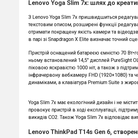
Lenovo Yoga Slim 7x: шлях до креати
З Lenovo Yoga Slim 7x пришвидшиться редагув
текстовим описом, розширені функції редагува
отримати покращену якість камери та відеодзві
в парі зі Snapdragon X Elite визначає точний с
Пристрій оснащений батареєю ємністю 70 Вт•го
ньому встановлений 14,5″ дисплей PureSight OL
піковою яскравістю 1000 ніт, а також з підтри
інфрачервону вебкамеру FHD (1920×1080) та чот
динаміками, а клавіатура Premium Suite з жир
Yoga Slim 7x має екологічний дизайн і не міст
провокує пристрій в ході експлуатації, підтрим
викидів CO2. Також Yoga Slim 7x відповідає в
Lenovo ThinkPad T14s Gen 6, створен