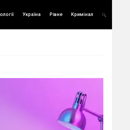
ології
Україна
Рівне
Кримінал
Перемкнути
пошук
на
веб-