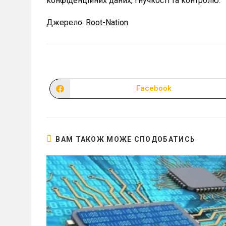
конфіденційних даних, гнучкості та контролю.
Джерело:
Root-Nation
Facebook
Відкрити
в
новому
вікні
ВАМ ТАКОЖ МОЖЕ СПОДОБАТИСЬ