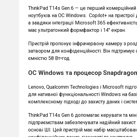
ThinkPad T14s Gen 6 — це перший комерційний 
ноутбуків на ОС Windows. Copilot+ на пристро
а завдяки інтеграції Microsoft 365 ефективніс
має ультратонкий формфактор і 14″ екран.
Пристрій пропонує інфрачервону камеру з роз
затвором для конфіденційності. Він підтримує 
ємністю 58 Вт•год.
ОС Windows та процесор Snapdragon
Lenovo, Qualcomm Technologies і Microsoft під
для нативної функціональності Windows на базі
комплексному підході до захисту даних і систе
ThinkPad T14s Gen 6 допомагає керувати та мін
підприємствам забезпечувати надійний захист 
основі ШІ. Цей пристрій має набір масштабован