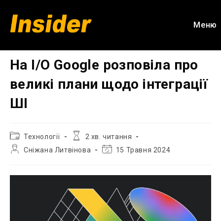
Перейти
до
Меню
вмісту
На I/O Google розповіла про
великі плани щодо інтеграції
ШІ
Категорія
Час
Технології
2 хв. читання
запису:
читання:
Автор
Остання
Сніжана Литвінова
15 Травня 2024
запису:
зміна
запису: