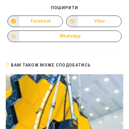
ПОДІЛІТЬСЯ
ПОШИРИТИ
ЦИМ
ВМІСТОМ
Facebook
Viber
Відкрити
Відкрити
в
в
новому
новому
вікні
вікні
WhatsApp
Відкрити
в
новому
вікні
ВАМ ТАКОЖ МОЖЕ СПОДОБАТИСЬ