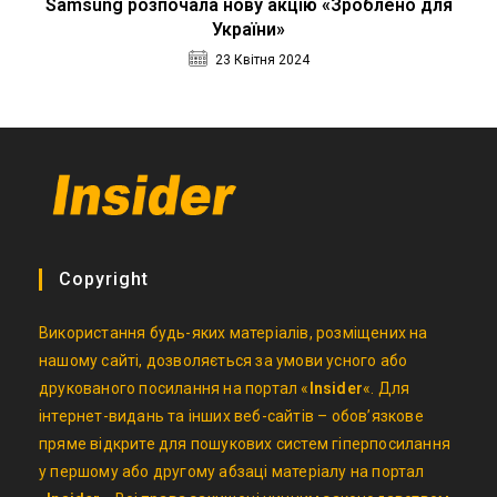
Samsung розпочала нову акцію «Зроблено для
України»
23 Квітня 2024
Copyright
Використання будь-яких матеріалів, розміщених на
нашому сайті, дозволяється за умови усного або
друкованого посилання на портал «
Insider
«. Для
інтернет-видань та інших веб-сайтів – обов’язкове
пряме відкрите для пошукових систем гіперпосилання
у першому або другому абзаці матеріалу на портал