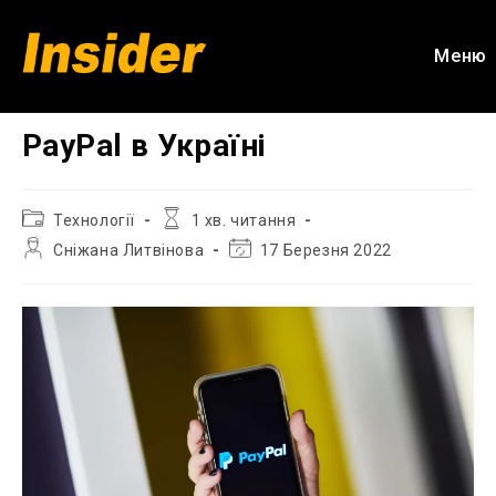
Перейти
до
Меню
вмісту
PayPal в Україні
Категорія
Час
Технології
1 хв. читання
запису:
читання:
Автор
Остання
Сніжана Литвінова
17 Березня 2022
запису:
зміна
запису: