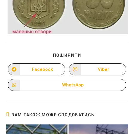
ПОДІЛІТЬСЯ
ПОШИРИТИ
ЦИМ
ВМІСТОМ
Facebook
Viber
Відкрити
Відкрити
в
в
новому
новому
вікні
вікні
WhatsApp
Відкрити
в
новому
вікні
ВАМ ТАКОЖ МОЖЕ СПОДОБАТИСЬ