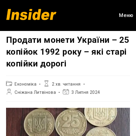
Перейти
до
Меню
вмісту
Продати монети України – 25
копійок 1992 року – які старі
копійки дорогі
Категорія
Час
Економіка
2 хв. читання
запису:
читання:
Автор
Остання
Сніжана Литвінова
3 Липня 2024
запису:
зміна
запису: