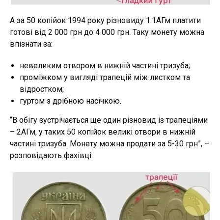
А за 50 копійок 1994 року різновиду 1.1АГм платити
готові від 2 000 грн до 4 000 грн. Таку монету можна
впізнати за:
невеликим отвором в нижній частині тризуба;
проміжком у вигляді трапецій між листком та
відростком;
гуртом з дрібною насічкою.
“В обігу зустрічається ще один різновид із трапеціями
– 2АГм, у таких 50 копійок великі отвори в нижній
частині тризуба. Монету можна продати за 5-30 грн”, –
розповідають фахівці.