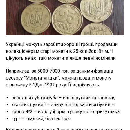
Українці можуть заробити хороші гроші, продавши
колекціонерам старі монети в 25 копійок. Втім, ті
цінують не всі такі монети, а лише певні номінали.
Наприклад, за 5000-7000 грн, за даними фахівців
ресурсу “Монети-ягідки”, можна продати монету
різновиду 5.1Даг 1992 року. Її відрізняють:
середній зуб тризуба – він округлий та товстий;
хвостик букви Ї – знизу він торкається букви Н;
гроно №2 – воно у формі тупокутного трикутника.
гурт – гладкий, без насічок.
Колекціонери цінують й інші старі українські монети.