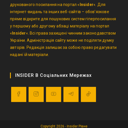
друкованого посилання на портал «
Insider
«. Для
інтернет-видань та інших веб-сайтів – обов’язкове
пряме відкрите для пошукових систем гіперпосилання
у першому або другому абзаці матеріалу на портал
«
Insider
«. Всі права захищені чинним законодавством
України. Адміністрація сайту може не поділяти думку
авторів. Редакція залишає за собою право редагувати
надані їй матеріали.
INSIDER В Соціальних Мережах
Opens
Opens
Opens
Opens
Opens
in
in
in
in
in
a
a
a
a
a
Copyright 2026 - Insider Рівне
new
new
new
new
new