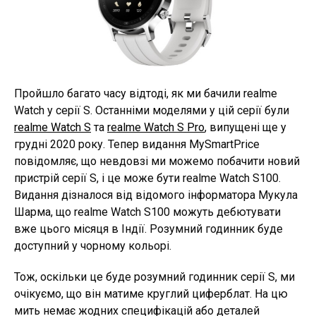
Пройшло багато часу відтоді, як ми бачили realme
Watch у серії S. Останніми моделями у цій серії були
realme Watch S
та
realme Watch S Pro
, випущені ще у
грудні 2020 року. Тепер видання MySmartPrice
повідомляє, що невдовзі ми можемо побачити новий
пристрій серії S, і це може бути realme Watch S100.
Видання дізналося від відомого інформатора Мукула
Шарма, що realme Watch S100 можуть дебютувати
вже цього місяця в Індії. Розумний годинник буде
доступний у чорному кольорі.
Тож, оскільки це буде розумний годинник серії S, ми
очікуємо, що він матиме круглий циферблат. На цю
мить немає жодних специфікацій або деталей