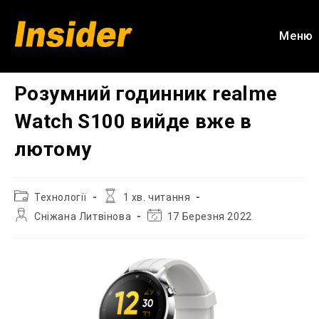
Перейти
до
Меню
вмісту
Розумний годинник realme
Watch S100 вийде вже в
лютому
Категорія
Час
Технології
1 хв. читання
запису:
читання:
Автор
Остання
Сніжана Литвінова
17 Березня 2022
запису:
зміна
запису: