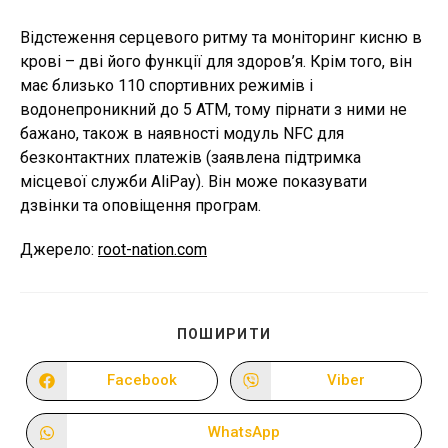
Відстеження серцевого ритму та моніторинг кисню в
крові – дві його функції для здоров’я. Крім того, він
має близько 110 спортивних режимів і
водонепроникний до 5 АТМ, тому пірнати з ними не
бажано, також в наявності модуль NFC для
безконтактних платежів (заявлена підтримка
місцевої служби AliPay). Він може показувати
дзвінки та оповіщення програм.
Джерело:
root-nation.com
ПОДІЛІТЬСЯ
ПОШИРИТИ
ЦИМ
ВМІСТОМ
Facebook
Viber
Відкрити
Відкрити
в
в
новому
новому
вікні
вікні
WhatsApp
Відкрити