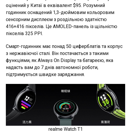
оцінений у Китаї в еквівалент $95. Розумний
годинник оснащений 1,3-дюймовим кольоровим
сенсорним дисплеєм з роздільною здатністю
416×416 пікселів. Це AMOLED-панель із щільністю
пікселів 325 PPI.
Смарт-годинник має понад 50 циферблатів та корпус
з нержавіючої сталі. Він постачається з такими
функціями, як Always On Display та батареєю, яка
надасть вам до 7 днів автономної роботи,
підтримується швидке заряджання.
realme Watch T1