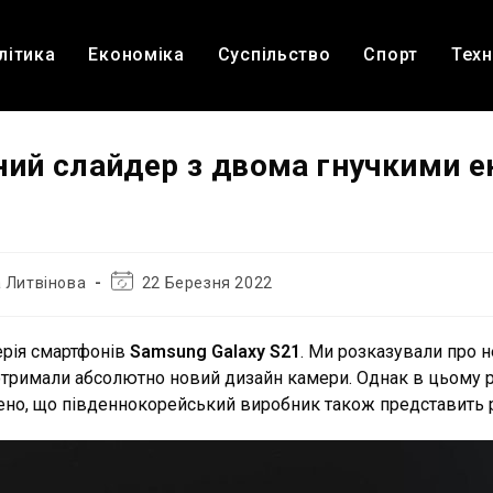
літика
Економіка
Суспільство
Спорт
Техн
ний слайдер з двома гнучкими 
Остання
 Литвінова
22 Березня 2022
зміна
запису:
ерія смартфонів
Samsung Galaxy S21
. Ми розказували про н
лі отримали абсолютно новий дизайн камери. Однак в цьому 
ючено, що південнокорейський виробник також представить