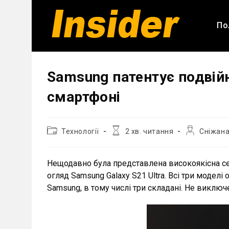
Перейти
до
По
вмісту
Samsung патентує подвій
смартфоні
Категорія
Час
Автор
Технології
2 хв. читання
Сніжана
запису:
читання:
запису:
Нещодавно була представлена ​​високоякісна с
огляд Samsung Galaxy S21 Ultra. Всі три моде
Samsung, в тому числі три складані. Не викл