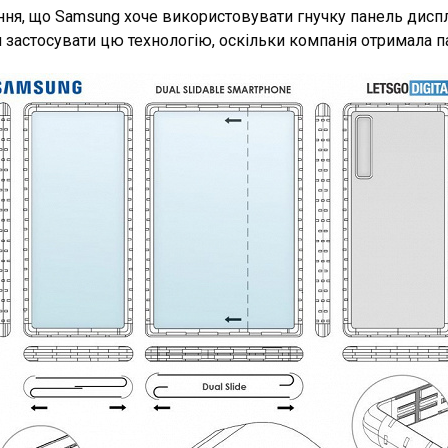
ння, що Samsung хоче використовувати гнучку панель дисп
застосувати цю технологію, оскільки компанія отримала п