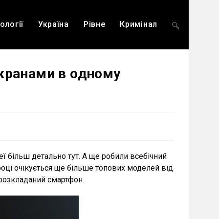
ології
Україна
Рівне
Кримінал
Перемкнути
екранами в одному
пошук
на
еї більш детально тут. А ще робили всебічний
році очікується ще більше топових моделей від
веб-
 розкладаний смартфон.