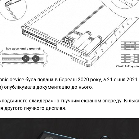
ronic device була подана в березні 2020 року, а 21 січня 202
fice) опублікувала документацію до нього.
«подвійного слайдера» і з гнучким екраном спереду. Кільк
ія другого гнучкого дисплея.