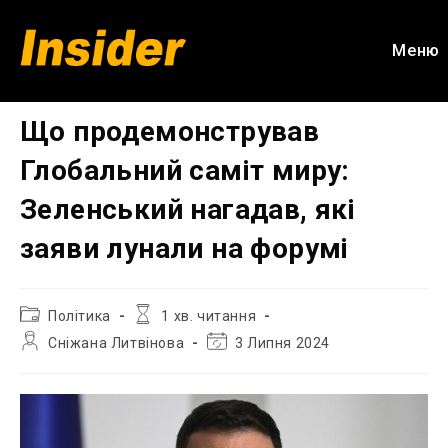
Перейти
до
Меню
вмісту
Що продемонстрував
Глобальний саміт миру:
Зеленський нагадав, які
заяви лунали на форумі
Категорія
Час
Політика
1 хв. читання
запису:
читання:
Автор
Остання
Сніжана Литвінова
3 Липня 2024
запису:
зміна
запису: