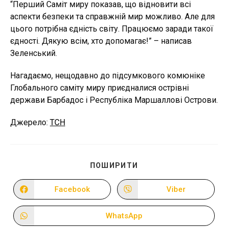
“Перший Саміт миру показав, що відновити всі
аспекти безпеки та справжній мир можливо. Але для
цього потрібна єдність світу. Працюємо заради такої
єдності. Дякую всім, хто допомагає!” – написав
Зеленський.
Нагадаємо, нещодавно до підсумкового комюніке
Глобального саміту миру приєдналися острівні
держави Барбадос і Республіка Маршаллові Острови.
Джерело:
ТСН
ПОДІЛІТЬСЯ
ПОШИРИТИ
ЦИМ
ВМІСТОМ
Facebook
Viber
Відкрити
Відкрити
в
в
новому
новому
вікні
вікні
WhatsApp
Відкрити
в