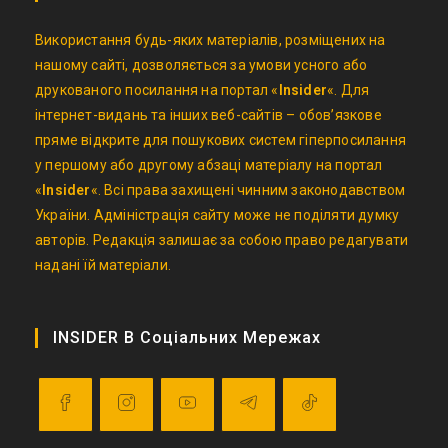
Використання будь-яких матеріалів, розміщених на
нашому сайті, дозволяється за умови усного або
друкованого посилання на портал «
Insider
«. Для
інтернет-видань та інших веб-сайтів – обов’язкове
пряме відкрите для пошукових систем гіперпосилання
у першому або другому абзаці матеріалу на портал
«
Insider
«. Всі права захищені чинним законодавством
України. Адміністрація сайту може не поділяти думку
авторів. Редакція залишає за собою право редагувати
надані їй матеріали.
INSIDER В Соціальних Мережах
Opens
Opens
Opens
Opens
Opens