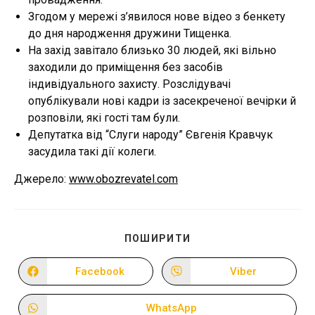
Згодом у мережі з’явилося нове відео з бенкету
до дня народження дружини Тищенка.
На захід завітало близько 30 людей, які вільно
заходили до приміщення без засобів
індивідуального захисту. Розслідувачі
опублікували нові кадри із засекреченої вечірки й
розповіли, які гості там були.
Депутатка від “Слуги народу” Євгенія Кравчук
засудила такі дії колеги.
Джерело:
www.obozrevatel.com
ПОДІЛІТЬСЯ
ПОШИРИТИ
ЦИМ
ВМІСТОМ
Facebook
Viber
Відкрити
Відкрити
в
в
новому
новому
вікні
вікні
WhatsApp
Відкрити