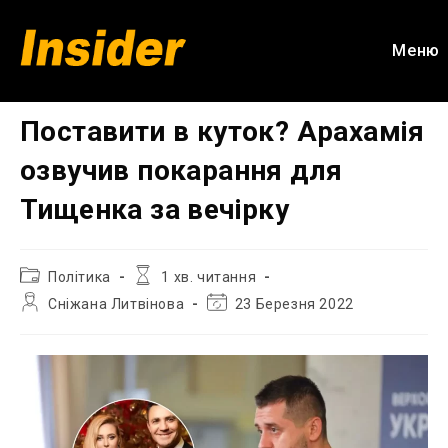
Перейти
до
Меню
вмісту
Поставити в куток? Арахамія
озвучив покарання для
Тищенка за вечірку
Категорія
Час
Політика
1 хв. читання
запису:
читання:
Автор
Остання
Сніжана Литвінова
23 Березня 2022
запису:
зміна
запису: